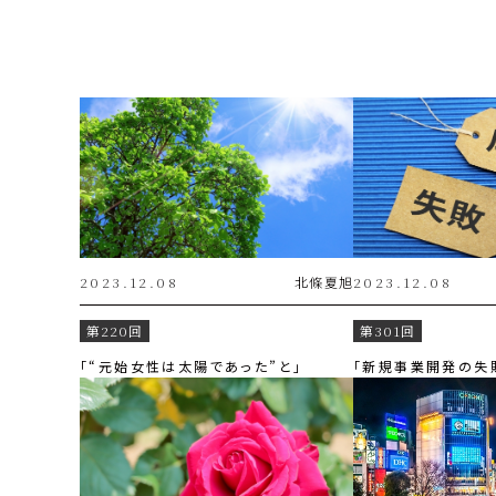
2023.12.08
北條
夏旭
2023.12.08
第220回
第301回
「“元始女性は太陽であった”と」
「新規事業開発の失