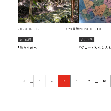
2023.05.12
北條
夏旭
2023.03.10
第216回
第296回
「峠から峠へ」
「グローバル化と人
...
...
<
3
4
5
6
7
10