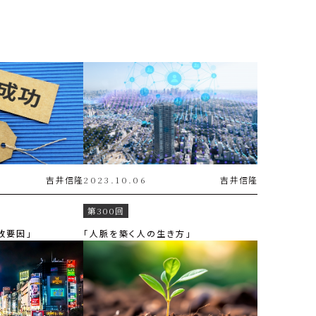
吉井
信隆
2023.10.06
吉井
信隆
第300回
敗要因」
「人脈を築く人の生き方」