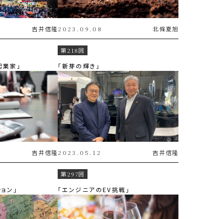
吉井
信隆
2023.09.08
北條
夏旭
第218回
起業家」
「新芽の輝き」
吉井
信隆
2023.05.12
吉井
信隆
第297回
ョン」
「エンジニアのEV挑戦」