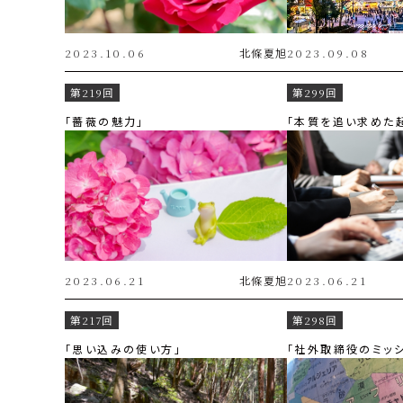
2023.10.06
北條
夏旭
2023.09.08
第219回
第299回
「薔薇の魅力」
「本質を追い求めた
2023.06.21
北條
夏旭
2023.06.21
第217回
第298回
「思い込みの使い方」
「社外取締役のミッシ