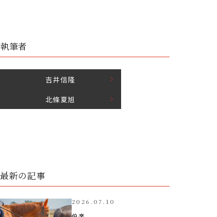
執筆者
吉井
信隆
北條
夏旭
最新の記事
2026.07.10
伯楽