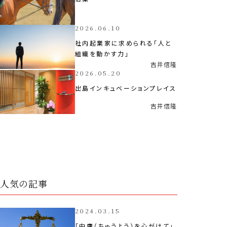
2026.06.10
社内起業家に求められる「人と
組織を動かす力」
吉井
信隆
2026.05.20
出島インキュベーションプレイス
吉井
信隆
人気の記事
2024.03.15
「中庸（ちゅうよう）を心がけて」