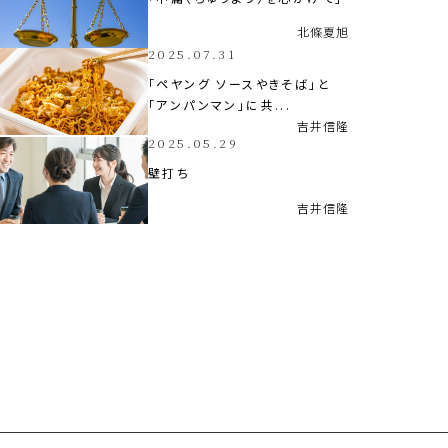
北條
夏旭
2025.07.31
「ペヤング ソースやきそば」と
「アンパンマン」に共...
吉井
信隆
2025.05.29
壁打ち
吉井
信隆