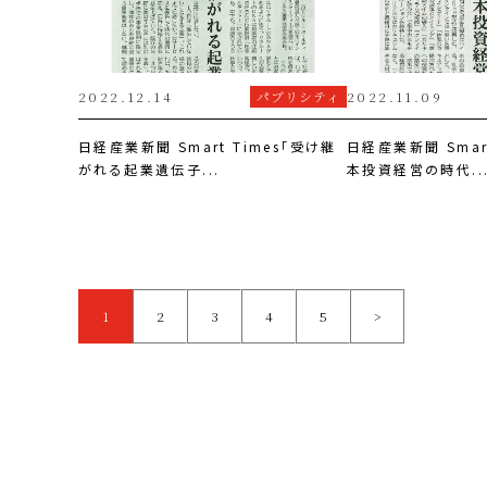
2022.12.14
パブリシティ
2022.11.09
日経産業新聞 Smart Times「受け継
日経産業新聞 Smar
がれる起業遺伝子...
本投資経営の時代..
1
2
3
4
5
>