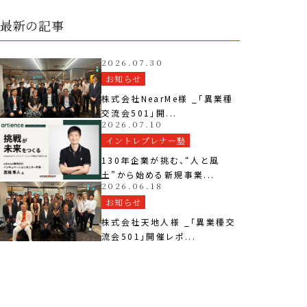
最新の記事
2026.07.30
お知らせ
株式会社NearMe様 _「異業種
交流会501」開...
2026.07.10
イントレプレナー塾
130年企業が挑む、“人と風
土”から始める新規事業...
2026.06.18
お知らせ
株式会社天地人様 _「異業種交
流会501」開催レポ...