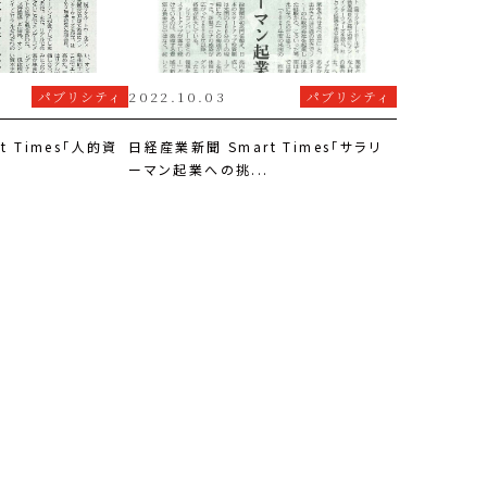
パブリシティ
2022.10.03
パブリシティ
t Times「人的資
日経産業新聞 Smart Times「サラリ
.
ーマン起業への挑...