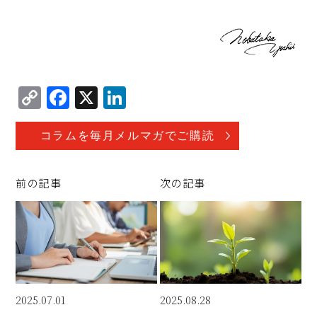
C
F
X
Li
o
a
n
p
c
k
コラムを毎月メルマガでご購読
y
e
e
Li
b
d
前の記事
次の記事
n
o
I
k
o
n
k
2025.07.01
2025.08.28