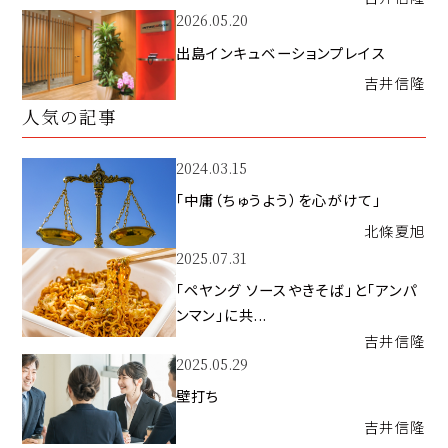
2026.05.20
出島インキュベーションプレイス
吉井
信隆
人気の記事
2024.03.15
「中庸（ちゅうよう）を心がけて」
北條
夏旭
2025.07.31
「ペヤング ソースやきそば」と「アンパ
ンマン」に共...
吉井
信隆
2025.05.29
壁打ち
吉井
信隆