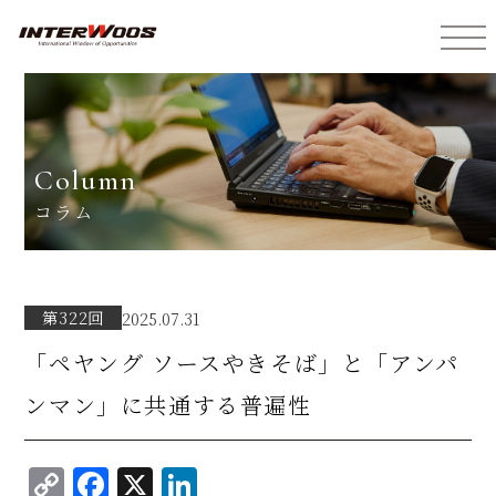
インターウォーズ株式会社
column
コラム
第322回
2025.07.31
「ペヤング ソースやきそば」と「アンパ
ンマン」に共通する普遍性
C
F
X
Li