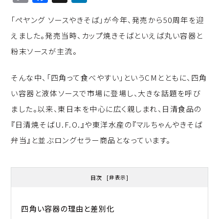
o
a
n
「ペヤング ソースやきそば」が今年、発売から50周年を迎
p
c
k
えました。発売当時、カップ焼きそばといえば丸い容器と
y
e
e
粉末ソースが主流。
Li
b
d
n
o
I
そんな中、「四角って食べやすい」というCMとともに、四角
k
o
n
い容器と液体ソースで市場に登場し、大きな話題を呼び
k
ました。以来、東日本を中心に広く親しまれ、日清食品の
『日清焼そばU.F.O.』や東洋水産の『マルちゃんやきそば
弁当』と並ぶロングセラー商品となっています。
目次
[
非表示
]
四角い容器の理由と差別化