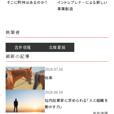
 そこに矜持はあるのか？
イントレプレナ―による新しい
事業創造
執筆者
吉井
信隆
北條
夏旭
最新の記事
2026.07.10
伯楽
2026.06.10
社内起業家に求められる「人と組織を
動かす力」
吉井
信隆