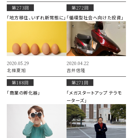
第273回
第272回
「地方移住、いずれ新常態に」
「循環型社会へ向けた投資」
2020.05.29
2020.04.22
北條
夏旭
吉井
信隆
第188回
第271回
「商業の孵化器」
「メガスタートアップ テラモ
ーターズ」