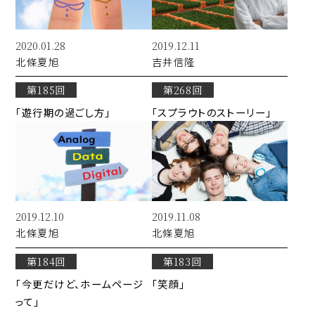
2020.01.28
2019.12.11
北條
夏旭
吉井
信隆
第185回
第268回
「遊行期の過ごし方」
「スプラウトのストーリー」
2019.12.10
2019.11.08
北條
夏旭
北條
夏旭
第184回
第183回
「今更だけど、ホームページ
「笑顔」
って」