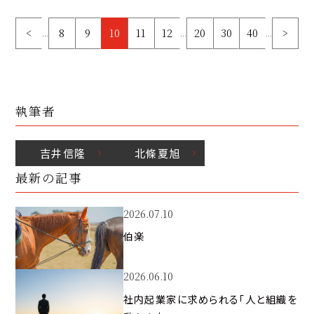
<
8
9
10
11
12
20
30
40
>
...
...
...
執筆者
吉井
信隆
北條
夏旭
最新の記事
2026.07.10
伯楽
2026.06.10
社内起業家に求められる「人と組織を