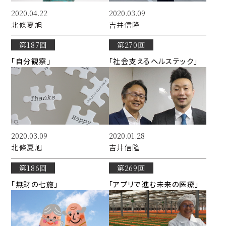
2020.04.22
2020.03.09
北條
夏旭
吉井
信隆
第187回
第270回
「自分観察」
「社会支えるヘルステック」
2020.03.09
2020.01.28
北條
夏旭
吉井
信隆
第186回
第269回
「無財の七施」
「アプリで進む未来の医療」