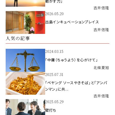
動かす力」
吉井
信隆
2026.05.20
出島インキュベーションプレイス
吉井
信隆
人気の記事
2024.03.15
「中庸（ちゅうよう）を心がけて」
北條
夏旭
2025.07.31
「ペヤング ソースやきそば」と「アンパ
ンマン」に共...
吉井
信隆
2025.05.29
壁打ち