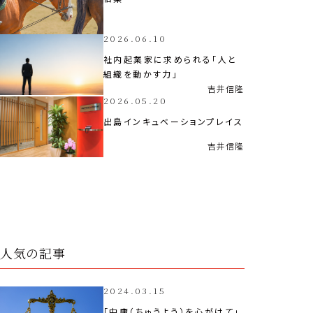
2026.06.10
社内起業家に求められる「人と
組織を動かす力」
吉井
信隆
2026.05.20
出島インキュベーションプレイス
吉井
信隆
人気の記事
2024.03.15
「中庸（ちゅうよう）を心がけて」