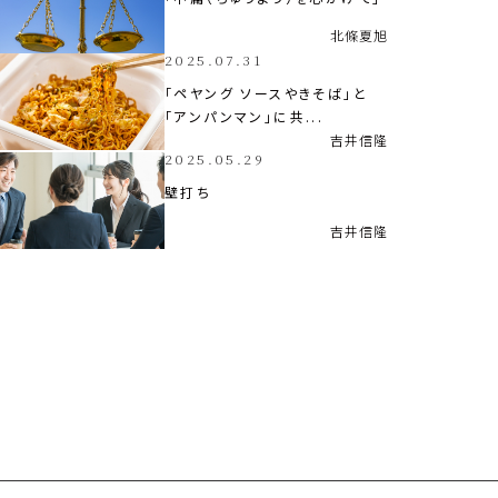
北條
夏旭
2025.07.31
「ペヤング ソースやきそば」と
「アンパンマン」に共...
吉井
信隆
2025.05.29
壁打ち
吉井
信隆