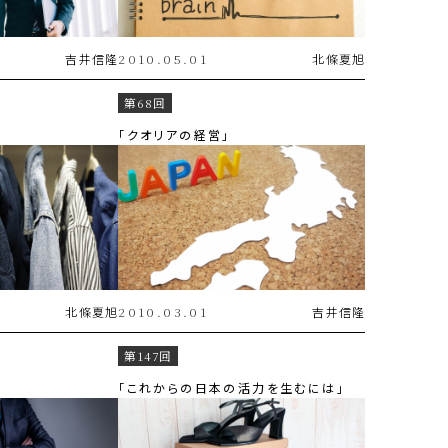
吉井
信隆
2010.05.01
北條
夏旭
第68回
「クオリアの経営」
北條
夏旭
2010.03.01
吉井
信隆
第147回
「これからの日本の活力を生むには」