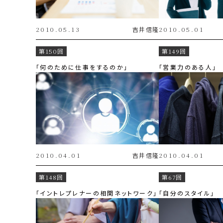
2010.05.13
吉井
信隆
2010.05.01
第150回
第149回
「何のために仕事をするのか」
「営業力のある人」
2010.04.01
吉井
信隆
2010.04.01
第148回
第67回
「イントレプレナーの相関ネットワーク」
「自分のスタイル」