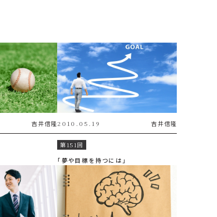
吉井
信隆
2010.05.19
吉井
信隆
第151回
「夢や目標を持つには」