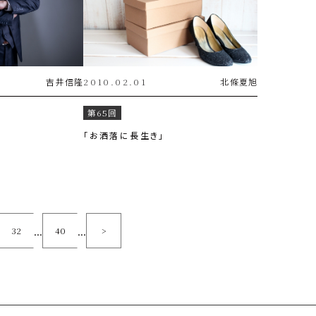
吉井
信隆
2010.02.01
北條
夏旭
第65回
「お洒落に長生き」
...
...
32
40
>