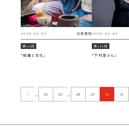
2010.03.01
北條
夏旭
2010.02.01
第66回
第146回
「知識と文化」
「下村澄さん」
...
...
<
10
20
28
29
30
31