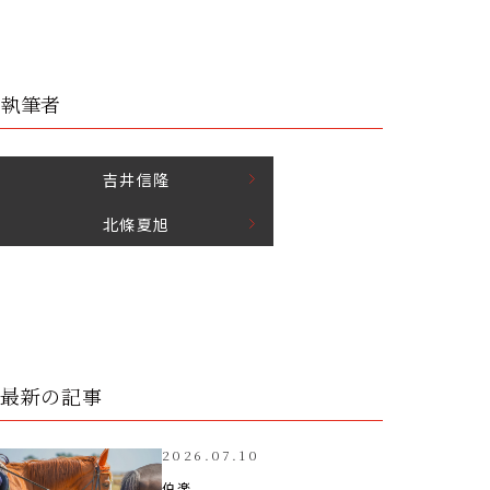
執筆者
吉井
信隆
北條
夏旭
最新の記事
2026.07.10
伯楽