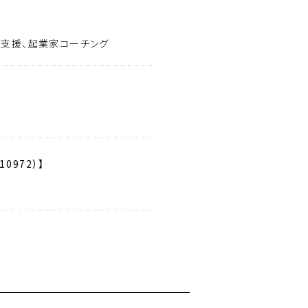
グ支援、起業家コーチング
0972）】