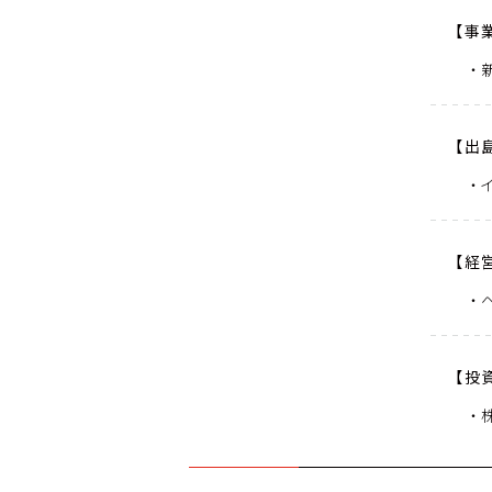
【事
【出
【経
【投