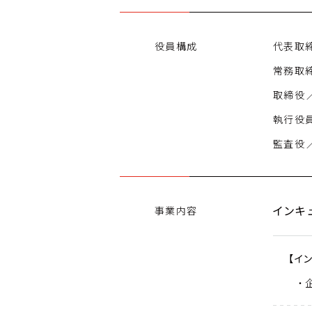
役員構成
代表取締役社長	
常務取締役	／ 片原
取締役	／ 吉井　慎人

執行役員
インキ
事業内容
【イ