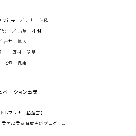
／ 吉井　信隆

　和明

　／ 野村　健児

監査役	／ 北條　夏旭
ュベーション事業
ントレプレナー塾運営】
企業内起業家育成実践プログラム