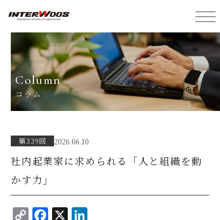
インターウォーズ株式会社
column
コラム
第339回
2026.06.10
社内起業家に求められる「人と組織を動
かす力」
C
F
X
Li