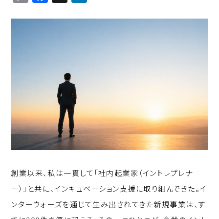
o
a
n
p
c
k
y
e
e
Li
b
d
n
o
I
k
o
n
k
創業以来、私は一貫して「社内起業家（イントレプレナ
ー）」と共に、インキュベーション支援に取り組んできた。イ
ンターウォーズを通じて生み出されてきた新規事業は、す