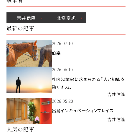
執筆者
吉井
信隆
北條
夏旭
最新の記事
2026.07.10
伯楽
2026.06.10
社内起業家に求められる「人と組織を
動かす力」
吉井
信隆
2026.05.20
出島インキュベーションプレイス
吉井
信隆
人気の記事