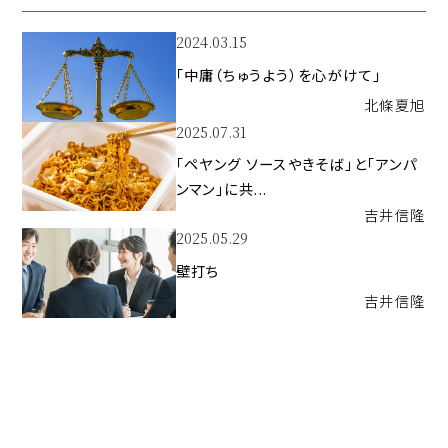
2024.03.15
「中庸（ちゅうよう）を心がけて」
北條
夏旭
2025.07.31
「ペヤング ソースやきそば」と「アンパ
ンマン」に共...
吉井
信隆
2025.05.29
壁打ち
吉井
信隆