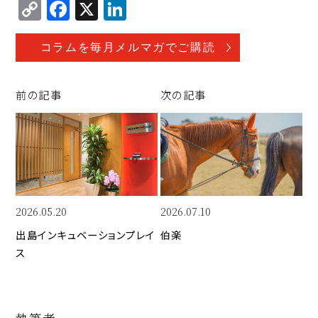
C
F
X
Li
o
a
n
p
c
k
コラムを毎月メルマガでご購読
y
e
e
Li
b
d
前の記事
次の記事
n
o
I
k
o
n
k
2026.05.20
2026.07.10
出島インキュベーションプレイ
伯楽
ス