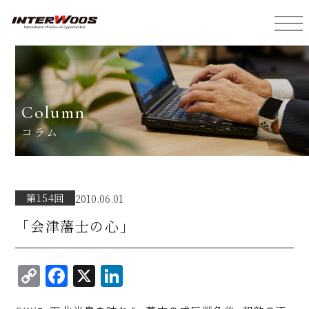
インターウォーズ株式会社
column
コラム
第154回
2010.06.01
「会津藩士の心」
C
F
X
Li
o
a
n