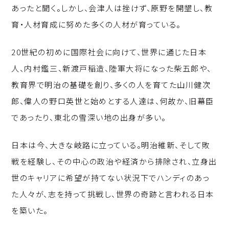
あったと聞く。しかし、会津人は挫けず、原野を開墾し、教
育・人材育成に努めた多くの人材が育っている。
20世紀の初めに国際社会に向けて、世界に通じた日本
人、内村鑑三、新渡戸稲造、陸軍大将になった柴五郎や、
教育界で明治の基礎を創り、多くの人を育てた山川健次
郎、偉人の野口英世と始めとする人達は、何故か、旧幕臣
であったり、東北の雪深い地の出身が多い。
日本は今、大きな岐路に立っている。明治維新、そして敗
戦を経験し、その中心の政治や経済から排除され、立身出
世のキャリアに希望が持てない状況下でハンディのあっ
た人々が、志を持って挑戦し、世界の奇跡と言われる日本
を築いた。