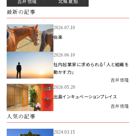
吉井
信隆
北條
夏旭
最新の記事
2026.07.10
伯楽
2026.06.10
社内起業家に求められる「人と組織を
動かす力」
吉井
信隆
2026.05.20
出島インキュベーションプレイス
吉井
信隆
人気の記事
2024.03.15