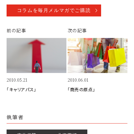
o
a
n
p
c
k
コラムを毎月メルマガでご購読
y
e
e
Li
b
d
前の記事
次の記事
n
o
I
k
o
n
k
2010.05.21
2010.06.01
「キャリアパス」
「商売の原点」
執筆者