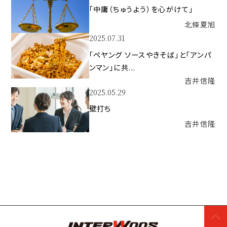
「中庸（ちゅうよう）を心がけて」
北條
夏旭
2025.07.31
「ペヤング ソースやきそば」と「アンパ
ンマン」に共...
吉井
信隆
2025.05.29
壁打ち
吉井
信隆