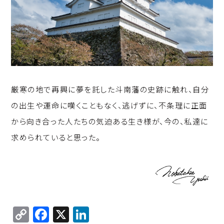
厳寒の地で再興に夢を託した斗南藩の史跡に触れ、自分
の出生や運命に嘆くこともなく、逃げずに、不条理に正面
から向き合った人たちの気迫ある生き様が、今の、私達に
求められていると思った。
C
F
X
Li