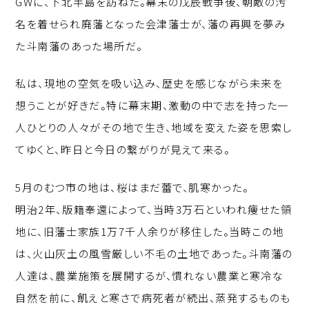
GWに、下北半島を訪ねた。幕末の戊辰戦争後、朝敵の汚
p
c
k
名を着せられ廃藩となった会津藩士が、藩の再興を夢み
y
e
e
た斗南藩のあった場所だ。
Li
b
d
n
o
I
私は、現地の空気を吸い込み、歴史を感じながら未来を
k
o
n
想うことが好きだ。特に幕末期、激動の中で志を持った一
k
人ひとりの人々がその地で生き、地域を変えた姿を思索し
てゆくと、昨日と今日の繋がりが見えて来る。
5月のむつ市の地は、桜はまだ蕾で、肌寒かった。
明治2年、版籍奉還によって、当時3万石といわれ痩せた領
地に、旧藩士家族1万7千人余りが移住した。当時この地
は、火山灰土の風雪厳しい不毛の土地であった。斗南藩の
人達は、農業施策を展開するが、慣れない農業と寒冷な
自然を前に、飢えと寒さで病死者が続出、蒸発するものも