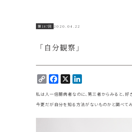
第187回
2020.04.22
「自分観察」
C
F
X
Li
o
a
n
私は人一倍臆病者なのに、第三者からみると、好
p
c
k
y
e
e
今更だが自分を知る方法がないものかと調べてみ
Li
b
dI
n
o
n