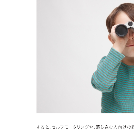
k
o
k
すると、セルフモニタリングや、落ち込む人向け