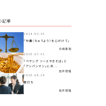
の記事
2024.03.15
「中庸（ちゅうよう）を心がけて」
北條
夏旭
2025.07.31
「ペヤング ソースやきそば」と
「アンパンマン」に共...
吉井
信隆
2025.05.29
壁打ち
吉井
信隆