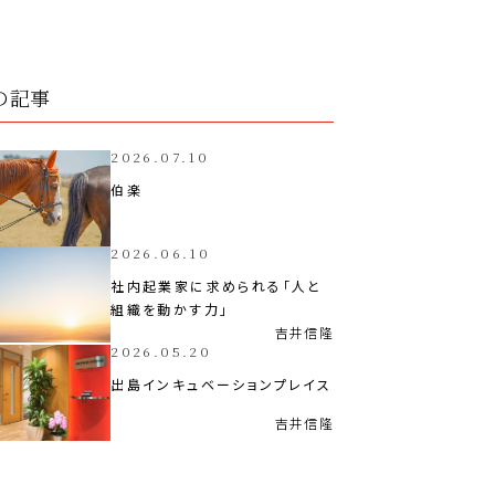
の記事
2026.07.10
伯楽
2026.06.10
社内起業家に求められる「人と
組織を動かす力」
吉井
信隆
2026.05.20
出島インキュベーションプレイス
吉井
信隆