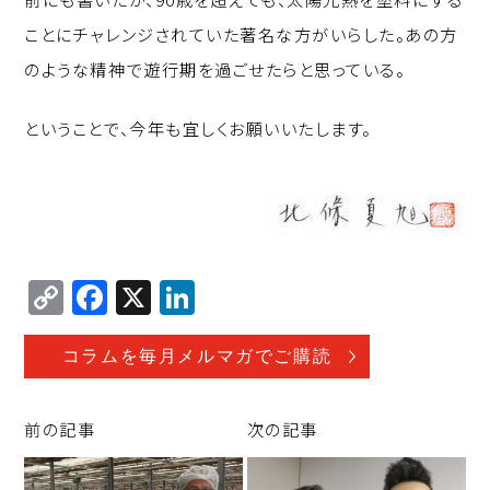
ことにチャレンジされていた著名な方がいらした。あの方
のような精神で遊行期を過ごせたらと思っている。
ということで、今年も宜しくお願いいたします。
C
F
X
Li
o
a
n
p
c
k
コラムを毎月メルマガでご購読
y
e
e
Li
b
d
前の記事
次の記事
n
o
I