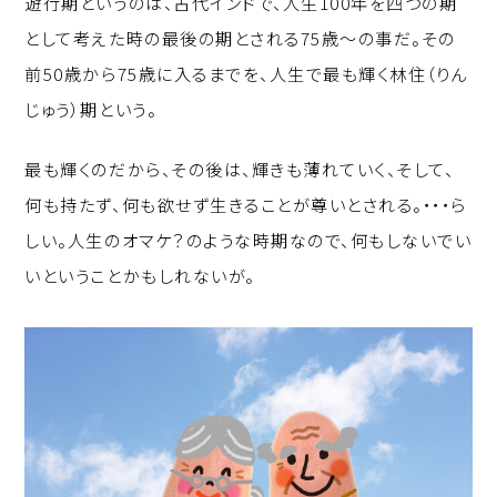
遊行期というのは、古代インドで、人生100年を四つの期
p
c
k
として考えた時の最後の期とされる75歳～の事だ。その
y
e
e
前50歳から75歳に入るまでを、人生で最も輝く林住（りん
Li
b
d
じゅう）期という。
n
o
I
k
o
n
最も輝くのだから、その後は、輝きも薄れていく、そして、
k
何も持たず、何も欲せず生きることが尊いとされる。・・・ら
しい。人生のオマケ？のような時期なので、何もしないでい
いということかもしれないが。