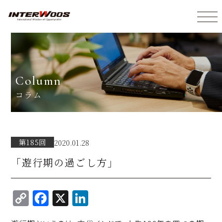
インターウォーズ株式会社
column
コラム
第185回
2020.01.28
「遊行期の過ごし方」
C
F
X
Li
o
a
n