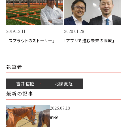
k
o
n
k
2019.12.11
2020.01.28
「スプラウトのストーリー」
「アプリで進む未来の医療」
執筆者
吉井
信隆
北條
夏旭
最新の記事
2026.07.10
伯楽