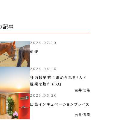
の記事
2026.07.10
伯楽
2026.06.10
社内起業家に求められる「人と
組織を動かす力」
吉井
信隆
2026.05.20
出島インキュベーションプレイス
吉井
信隆