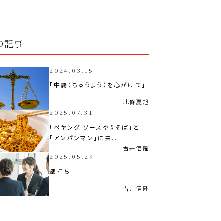
の記事
2024.03.15
「中庸（ちゅうよう）を心がけて」
北條
夏旭
2025.07.31
「ペヤング ソースやきそば」と
「アンパンマン」に共...
吉井
信隆
2025.05.29
壁打ち
吉井
信隆