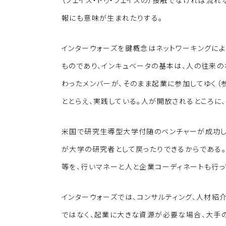
（フェイス・トゥ・フェイスの）接触でなければ流
報にも意味が生まれたりする。
インターウォーズを鍵概念はネットワーキングによ
ものであり、インキュベータの基本は、人の往来の
わったメンバーが、そのまま起業に参加してゆく（
ととらえ、実践している。人が開放されるところに
米国で研究生導型大学付随のベンチャーが成功し
が大学の研究者として戻ったりできるからである。
等を、行いマネーと人と企業コーディネートも行っ
インターウォーズでは、コンサルティング、人材紹介
ではなく、起業に大きな資源が必要な場合、大手