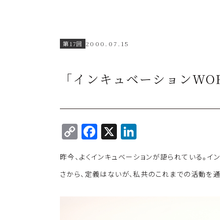
第17回
2000.07.15
「インキュベーションWOR
C
F
X
Li
o
a
n
昨今、よくインキュベーションが語られている。イ
p
c
k
y
e
e
さから、定義はないが、私共のこれまでの活動を
Li
b
dI
n
o
n