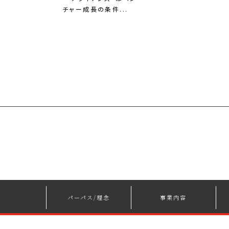
チャー成長の条件...
パーパス/理念
事業内容