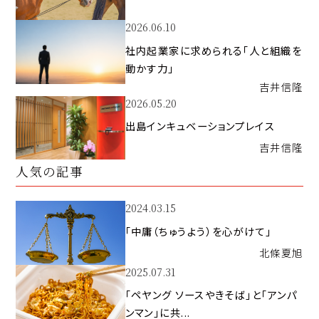
2026.06.10
社内起業家に求められる「人と組織を
動かす力」
吉井
信隆
2026.05.20
出島インキュベーションプレイス
吉井
信隆
人気の記事
2024.03.15
「中庸（ちゅうよう）を心がけて」
北條
夏旭
2025.07.31
「ペヤング ソースやきそば」と「アンパ
ンマン」に共...