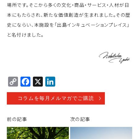
場所です。そこから多くの文化・商品・サービス・人材が日
本にもたらされ、新たな価値創造が生まれました。その歴
史にならい、本施設を「出島インキュベーションプレイス」
と名付けました。
C
F
X
Li
o
a
n
p
c
k
コラムを毎月メルマガでご購読
y
e
e
Li
b
d
前の記事
次の記事
n
o
I