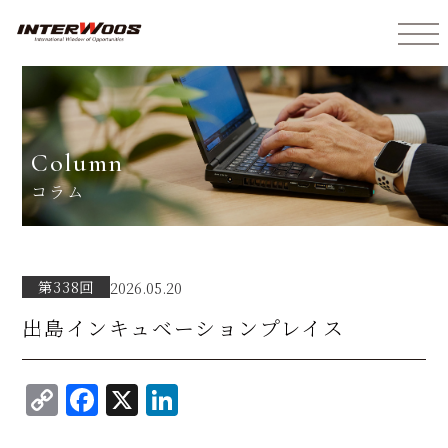
インターウォーズ株式会社
column
コラム
第338回
2026.05.20
出島インキュベーションプレイス
C
F
X
Li
o
a
n