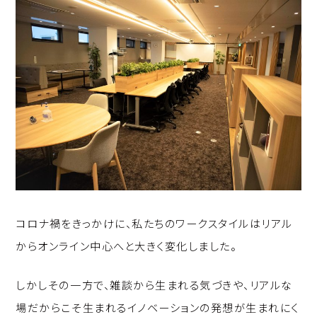
p
c
k
y
e
e
Li
b
d
n
o
I
k
o
n
k
コロナ禍をきっかけに、私たちのワークスタイルはリアル
からオンライン中心へと大きく変化しました。
しかしその一方で、雑談から生まれる気づきや、リアルな
場だからこそ生まれるイノベーションの発想が生まれにく