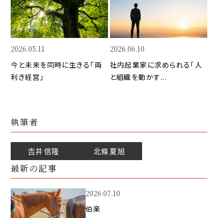
k
o
n
k
2026.05.11
2026.06.10
今と未来を同時に生きる「両
社内起業家に求められる「人
利き経営」
と組織を動かす...
執筆者
吉井
信隆
北條
夏旭
最新の記事
2026.07.10
伯楽