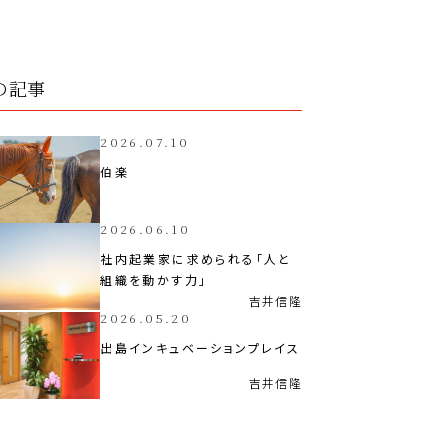
の記事
2026.07.10
伯楽
2026.06.10
社内起業家に求められる「人と
組織を動かす力」
吉井
信隆
2026.05.20
出島インキュベーションプレイス
吉井
信隆