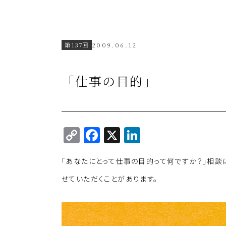
第137回
2009.06.12
「仕事の目的」
C
F
X
Li
o
a
n
「あなたにとって仕事の目的って何ですか？」相談
p
c
k
y
e
e
せていただくことがあります。
Li
b
dI
n
o
n