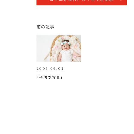
p
c
k
y
e
e
Li
b
dI
前の記事
n
o
n
k
o
k
2009.06.01
「子供の写真」