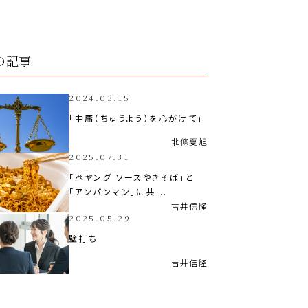
の記事
2024.03.15
「中庸（ちゅうよう）を心がけて」
北條
夏旭
2025.07.31
「ペヤング ソースやきそば」と
「アンパンマン」に共...
吉井
信隆
2025.05.29
壁打ち
吉井
信隆