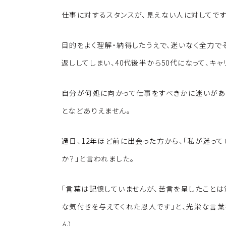
仕事に対するスタンスが、見えない人に対してです
目的をよく理解・納得したうえで、迷いなく全力
返ししてしまい、40代後半から50代になって、キ
自分が何処に向かって仕事をすべきかに迷いがあ
となどありえません。
過日、12年ほど前に出会った方から、「私が迷っ
か？」と言われました。
「言葉は記憶していませんが、苦言を呈したことは
な気付きを与えてくれた恩人です」と、光栄な言葉
ん）