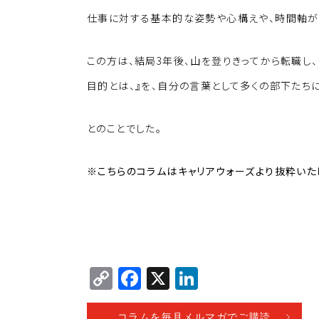
仕事に対する基本的な姿勢や心構えや、時間軸が
この方は、結局3年後、山を登りきってから転職し
目的とは、』を、自分の言葉として多くの部下たちに
とのことでした。
※
こちらのコラムはキャリアウォーズより抜粋いた
C
F
X
Li
o
a
n
コラムを毎月メルマガでご購読