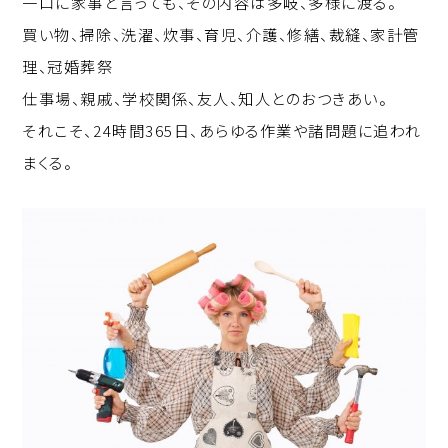
一口に家事と言っても、その内容は多岐、多様に渡る。
p
c
k
買い物、掃除、洗濯、炊事、育児、介護、修繕、裁縫、家計管
y
e
e
理、冠婚葬祭
Li
b
d
仕事場、親戚、学校関係、友人、知人とのおつきあい。
n
o
I
それこそ、24時間365日、あらゆる作業や諸問題に追われ
k
o
n
まくる。
k