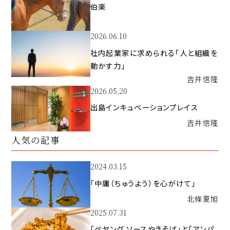
伯楽
2026.06.10
社内起業家に求められる「人と組織を
動かす力」
吉井
信隆
2026.05.20
出島インキュベーションプレイス
吉井
信隆
人気の記事
2024.03.15
「中庸（ちゅうよう）を心がけて」
北條
夏旭
2025.07.31
「ペヤング ソースやきそば」と「アンパ