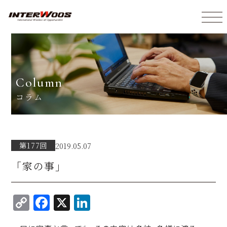
インターウォーズ株式会社
column
コラム
第177回
2019.05.07
「家の事」
C
F
X
Li
o
a
n