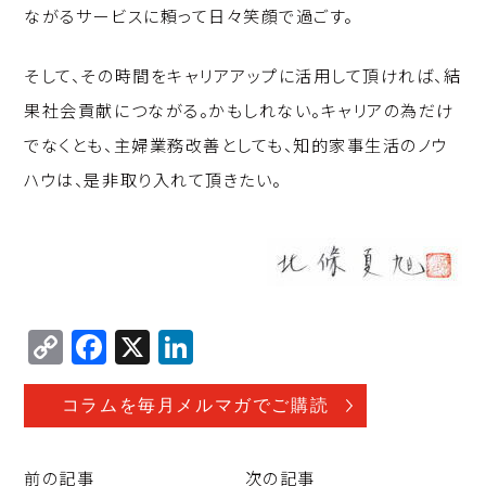
ながるサービスに頼って日々笑顔で過ごす。
そして、その時間をキャリアアップに活用して頂ければ、結
果社会貢献につながる。かもしれない。キャリアの為だけ
でなくとも、主婦業務改善としても、知的家事生活のノウ
ハウは、是非取り入れて頂きたい。
C
F
X
Li
o
a
n
p
c
k
コラムを毎月メルマガでご購読
y
e
e
Li
b
d
前の記事
次の記事