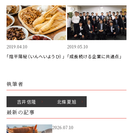
n
o
I
k
o
n
k
2019.04.10
2019.05.10
「陰平陽秘（いんへいようひ）」
「成長続ける企業に共通点」
執筆者
吉井
信隆
北條
夏旭
最新の記事
2026.07.10