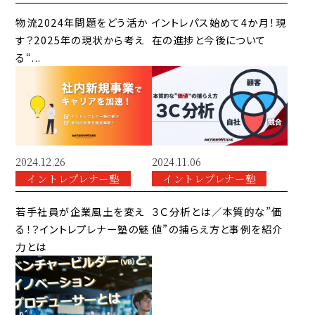
物流2024年問題をどう活か
イントレパス始めて4か月！現
す？2025年の現状から考え
在の進捗と今後について
る“...
2024.12.26
2024.11.06
イントレプレナー塾
イントレプレナー塾
若手社員が企業風土を変え
３Ｃ分析とは／本質的な”価
る！？イントレプレナー塾の魅
値”の捕らえ方と事例を紹介
力とは