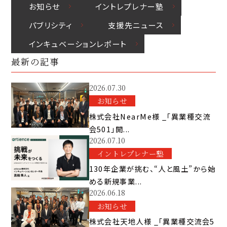
お知らせ
イントレプレナー塾
パブリシティ
⽀援先ニュース
インキュベーションレポート
最新の記事
2026.07.30
お知らせ
株式会社NearMe様 _「異業種交流
会501」開...
2026.07.10
イントレプレナー塾
130年企業が挑む、“人と風土”から始
める新規事業...
2026.06.18
お知らせ
株式会社天地人様 _「異業種交流会5