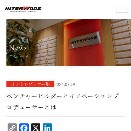
インターウォーズ株式会社
news
ニュース
イントレプレナー塾
2024.07.19
ベンチャービルダーとイノベーションプ
ロデューサーとは
C
F
X
Li