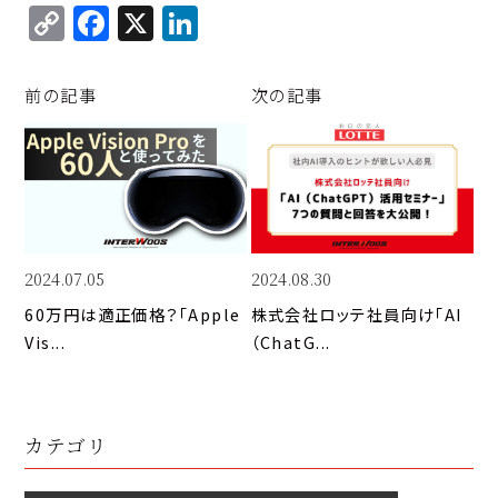
C
F
X
Li
o
a
n
p
c
k
前の記事
次の記事
y
e
e
Li
b
d
n
o
I
k
o
n
k
2024.07.05
2024.08.30
60万円は適正価格？「Apple 
株式会社ロッテ社員向け「AI
Vis...
（ChatG...
カテゴリ