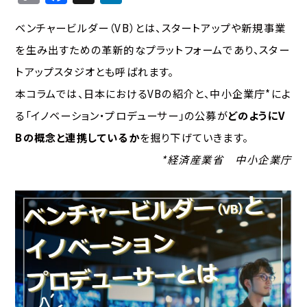
o
a
n
ベンチャービルダー（VB）とは、スタートアップや新規事業
p
c
k
を生み出すための革新的なプラットフォームであり、スター
y
e
e
トアップスタジオとも呼ばれます。
Li
b
d
本コラムでは、日本におけるVBの紹介と、中小企業庁*によ
n
o
I
る「イノベーション・プロデューサー」の公募が
どのようにV
k
o
n
Bの概念と連携しているか
を掘り下げていきます。
k
*経済産業省 中小企業庁