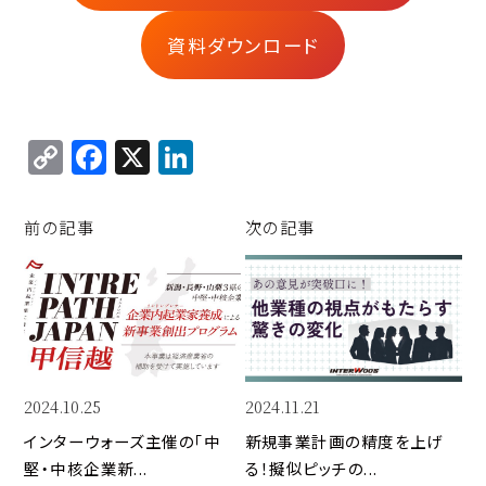
資料ダウンロード
C
F
X
Li
o
a
n
p
c
k
前の記事
次の記事
y
e
e
Li
b
d
n
o
I
k
o
n
k
2024.10.25
2024.11.21
インターウォーズ主催の「中
新規事業計画の精度を上げ
堅・中核企業新...
る！擬似ピッチの...