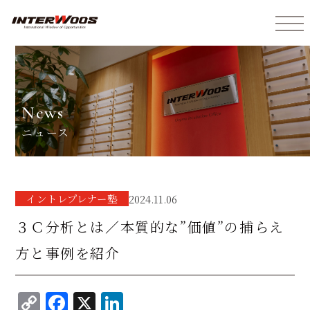
インターウォーズ株式会社
news
ニュース
イントレプレナー塾
2024.11.06
３Ｃ分析とは／本質的な”価値”の捕らえ
方と事例を紹介
C
F
X
Li