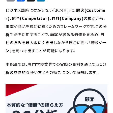
o
a
n
ビジネス戦略に欠かせない「3C分析」は、
顧客(Custome
p
c
k
r)
、
競合(Competitor)
、
自社(Company)
の視点から、
y
e
e
事業や商品を成功に導くためのフレームワークです。この分
Li
b
d
析手法を活用することで、顧客が求める価値を見極め、自
n
o
I
社の強みを最大限に引き出しながら競合に勝つ
「勝ちゾー
k
o
n
ン」
を見つけ出すことが可能になります。
k
本記事では、専門学校業界での実際の事例を通じて、3C分
析の具体的な使い方とその効果について解説します。