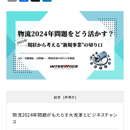
o
a
n
p
c
k
y
e
e
Li
b
d
n
o
I
k
o
n
k
目次
[
非表示
]
物流2024年問題がもたらす大改革とビジネスチャン
ス