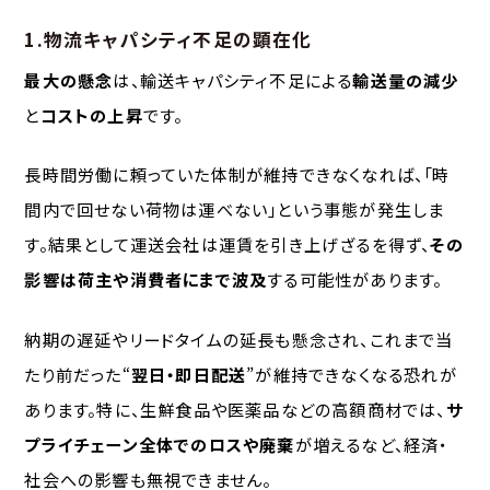
1.物流キャパシティ不足の顕在化
最大の懸念
は、輸送キャパシティ不足による
輸送量の減少
と
コストの上昇
です。
長時間労働に頼っていた体制が維持できなくなれば、「時
間内で回せない荷物は運べない」という事態が発生しま
す。結果として運送会社は運賃を引き上げざるを得ず、
その
影響は荷主や消費者にまで波及
する可能性があります。
納期の遅延やリードタイムの延長も懸念され、これまで当
たり前だった“
翌日・即日配送
”が維持できなくなる恐れが
あります。特に、生鮮食品や医薬品などの高額商材では、
サ
プライチェーン全体でのロスや廃棄
が増えるなど、経済・
社会への影響も無視できません。