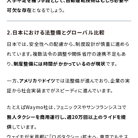
人手不足を補う手段として、自動運転技術はむしろ必要不
可欠な存在
となるでしょう。
2.日本における法整備とグローバル比較
日本では、安全性への配慮から、制度設計が慎重に進めら
れています。複数法令の調整や関係省庁の連携不足もあ
り、
制度整備には時間がかかっているのが現状
です。
一方、
アメリカ
や
ドイツ
では法整備が進んでおり、企業の実
証から社会実装までがスピーディに進んでいます。
たとえばWaymo社は、フェニックスやサンフランシスコで
無人タクシーを商用運行し、週20万回以上のライドを提
供
しています。
ウェイモが米首都に「ロボタクシー」拡大へ、東京でもテス