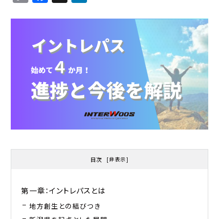
o
a
n
p
c
k
y
e
e
Li
b
d
n
o
I
k
o
n
k
目次
[
非表示
]
第一章：イントレパスとは
地方創生との結びつき