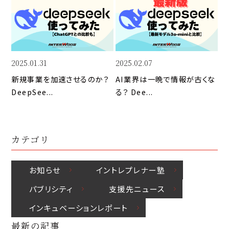
Li
b
d
n
o
I
k
o
n
k
2025.01.31
2025.02.07
新規事業を加速させるのか？
AI業界は一晩で情報が古くな
DeepSee...
る？ Dee...
カテゴリ
お知らせ
イントレプレナー塾
パブリシティ
⽀援先ニュース
インキュベーションレポート
最新の記事