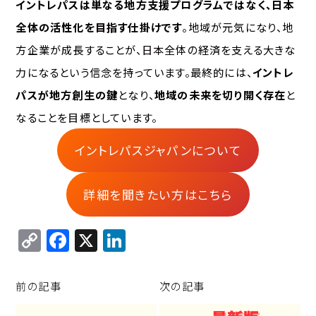
イントレパスは単なる地方支援プログラムではなく、日本
全体の活性化を目指す仕掛けです
。地域が元気になり、地
方企業が成長することが、日本全体の経済を支える大きな
力になるという信念を持っています。最終的には、
イントレ
パスが地方創生の鍵
となり、
地域の未来を切り開く存在
と
なることを目標としています。
イントレパスジャパンについて
詳細を聞きたい方はこちら
C
F
X
Li
o
a
n
p
c
k
前の記事
次の記事
y
e
e