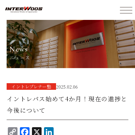
インターウォーズ株式会社
news
ニュース
イントレプレナー塾
2025.02.06
イントレパス始めて4か月！現在の進捗と
今後について
C
F
X
Li