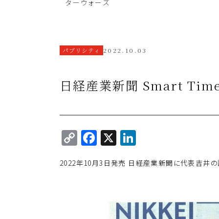
ターウォーズ
パブリシティ
2022.10.03
日経産業新聞 Smart T
C
F
X
Li
o
a
n
2022年10月3日発売 日経産業新聞に代表吉井
p
c
k
y
e
e
Li
b
dI
n
o
n