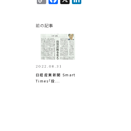
o
a
n
p
c
k
y
e
e
前の記事
Li
b
dI
n
o
n
k
o
k
2022.08.31
日経産業新聞 Smart 
Times「投...