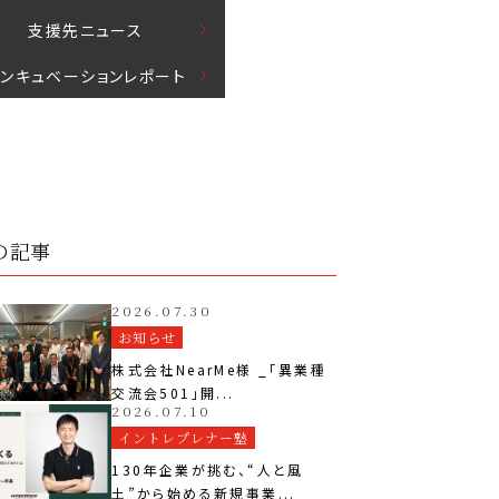
⽀援先ニュース
インキュベーションレポート
の記事
2026.07.30
お知らせ
株式会社NearMe様 _「異業種
交流会501」開...
2026.07.10
イントレプレナー塾
130年企業が挑む、“人と風
土”から始める新規事業...