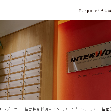
Purpose/理念
ントレプレナー・経営幹部採用のイン
パブリシテ
日経産業
>
>