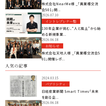
株式会社NearMe様 _「異業種交流
会501」開...
2026.07.10
イントレプレナー塾
130年企業が挑む、“人と風土”から始
める新規事業...
2026.06.18
お知らせ
株式会社天地人様 _「異業種交流会5
01」開催レポ...
人気の記事
2024.03.15
パブリシティ
日経産業新聞 Smart Times「未来
を創る企...
2026.06.18