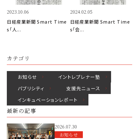
k
o
n
k
2023.10.06
2024.02.05
日経産業新聞 Smart Time
日経産業新聞 Smart Time
s「人...
s「会...
カテゴリ
お知らせ
イントレプレナー塾
パブリシティ
⽀援先ニュース
インキュベーションレポート
最新の記事
2026.07.30
お知らせ