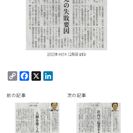
C
F
X
Li
o
a
n
p
c
k
前の記事
次の記事
y
e
e
Li
b
d
n
o
I