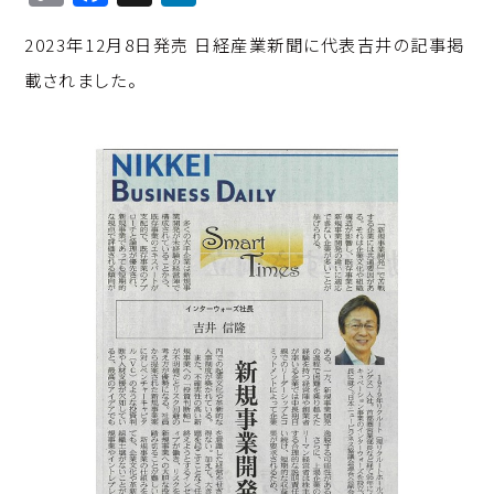
o
a
n
2023年12月8日発売 日経産業新聞に代表吉井の記事掲
p
c
k
載されました。
y
e
e
Li
b
d
n
o
I
k
o
n
k