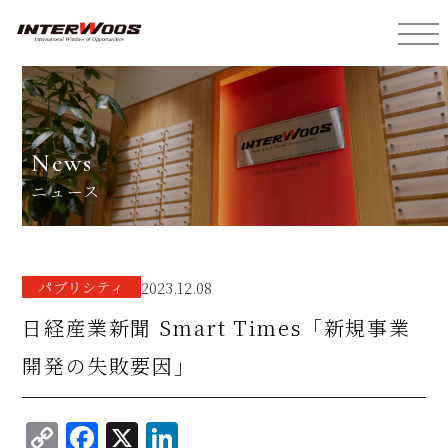
インターウォーズ株式会社
news
ニュース
パブリシティ
2023.12.08
日経産業新聞 Smart Times「新規事業
開発の失敗要因」
C
F
X
Li