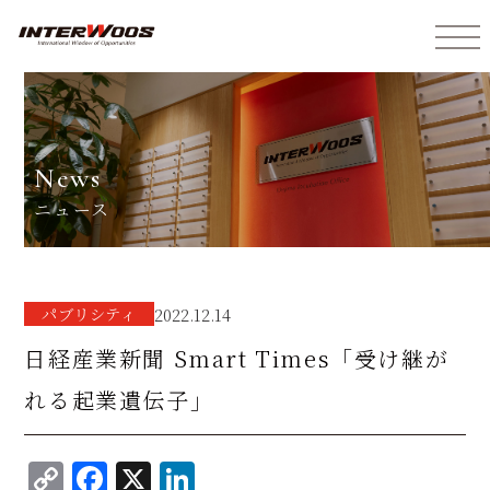
インターウォーズ株式会社
news
ニュース
パブリシティ
2022.12.14
日経産業新聞 Smart Times「受け継が
れる起業遺伝子」
C
F
X
Li