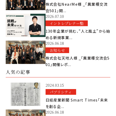
株式会社NearMe様 _「異業種交流
会501」開...
2026.07.10
イントレプレナー塾
130年企業が挑む、“人と風土”から始
める新規事業...
2026.06.18
お知らせ
株式会社天地人様 _「異業種交流会5
01」開催レポ...
人気の記事
2024.03.15
パブリシティ
日経産業新聞 Smart Times「未来
を創る企...
2026.06.18