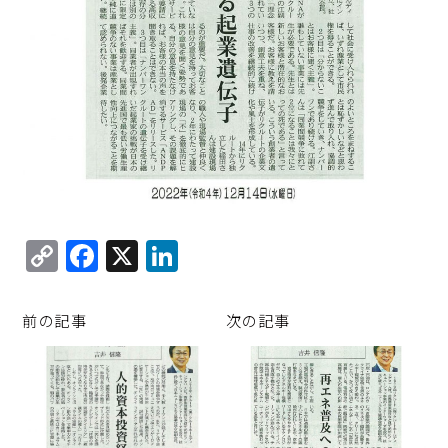
C
F
X
Li
o
a
n
p
c
k
前の記事
次の記事
y
e
e
Li
b
d
n
o
I