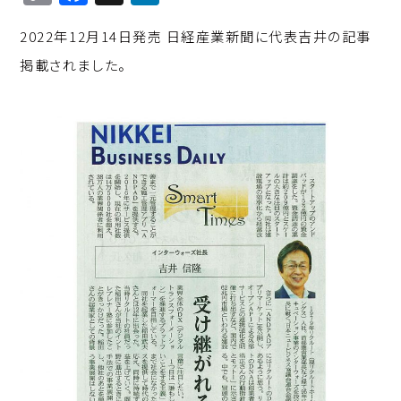
o
a
n
2022年12月14日発売 日経産業新聞に代表吉井の記事
p
c
k
掲載されました。
y
e
e
Li
b
d
n
o
I
k
o
n
k