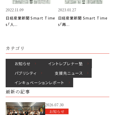
k
o
n
k
2022.11.09
2023.01.27
日経産業新聞 Smart Time
日経産業新聞 Smart Time
s「人...
s「再...
カテゴリ
お知らせ
イントレプレナー塾
パブリシティ
⽀援先ニュース
インキュベーションレポート
最新の記事
2026.07.30
お知らせ