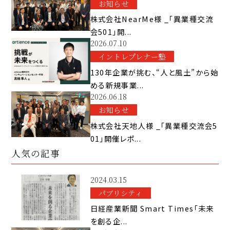
お知らせ
株式会社NearMe様 _「異業種交流
会501」開...
2026.07.10
イントレプレナー塾
130年企業が挑む、“人と風土”から始
める新規事業...
2026.06.18
お知らせ
株式会社天地人様 _「異業種交流会5
01」開催レポ...
人気の記事
2024.03.15
パブリシティ
日経産業新聞 Smart Times「未来
を創る企...