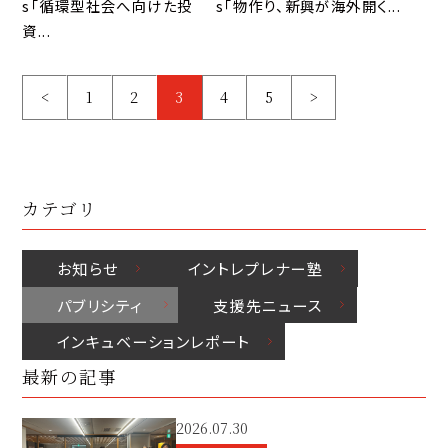
s「循環型社会へ向けた投
s「物作り、新興が海外開く...
資...
<
1
2
3
4
5
>
カテゴリ
お知らせ
イントレプレナー塾
パブリシティ
⽀援先ニュース
インキュベーションレポート
最新の記事
2026.07.30