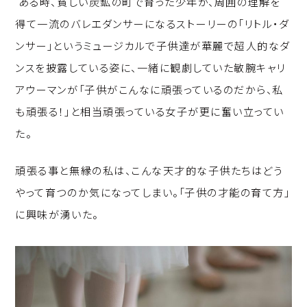
ある時、貧しい炭鉱の町で育った少年が、周囲の理解を
p
c
k
得て一流のバレエダンサーになるストーリーの「リトル・ダ
y
e
e
ンサー」というミュージカルで子供達が華麗で超人的なダ
Li
b
d
ンスを披露している姿に、一緒に観劇していた敏腕キャリ
n
o
I
アウーマンが「子供がこんなに頑張っているのだから、私
k
o
n
も頑張る！」と相当頑張っている女子が更に奮い立ってい
k
た。
頑張る事と無縁の私は、こんな天才的な子供たちはどう
やって育つのか気になってしまい。「子供の才能の育て方」
に興味が湧いた。