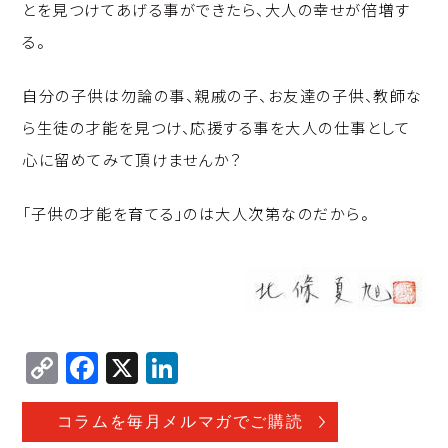
とを見つけてあげる事ができたら、大人の幸せが倍増す
る。
自分の子供は勿論の事、親戚の子、お友達の子供、教師な
ら生徒の才能を見つけ、応援する事を大人の仕事として
心に留めてみて頂けませんか？
「子供の才能を育てる」のは大人次第なのだから。
C
F
X
Li
o
a
n
p
c
k
コラムを毎月メルマガでご購読