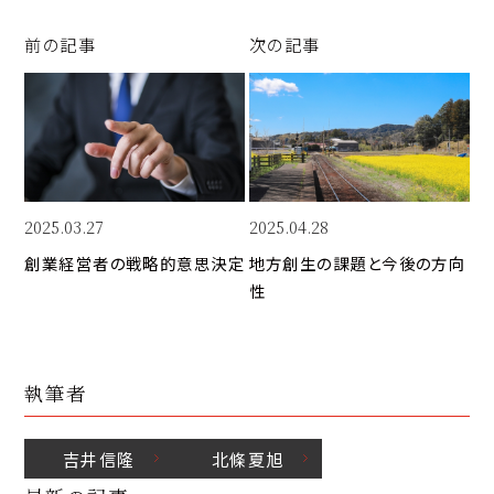
y
e
e
Li
b
d
前の記事
次の記事
n
o
I
k
o
n
k
2025.03.27
2025.04.28
創業経営者の戦略的意思決定
地方創生の課題と今後の方向
性
執筆者
吉井
信隆
北條
夏旭