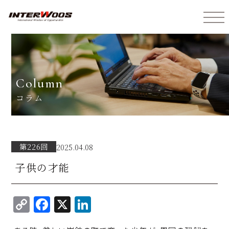
インターウォーズ株式会社
column
コラム
第226回
2025.04.08
子供の才能
C
F
X
Li
o
a
n