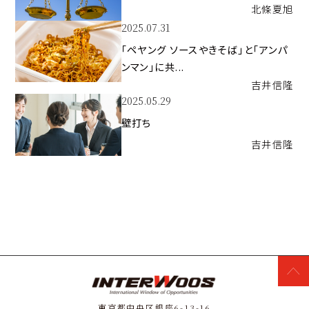
北條
夏旭
2025.07.31
「ペヤング ソースやきそば」と「アンパ
ンマン」に共...
吉井
信隆
2025.05.29
壁打ち
吉井
信隆
東京都中央区銀座6-13-16