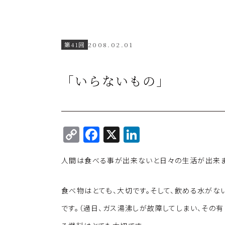
第41回
2008.02.01
「いらないもの」
C
F
X
Li
o
a
n
人間は食べる事が出来ないと日々の生活が出来ま
p
c
k
y
e
e
食べ物はとても、大切です。そして、飲める水がな
Li
b
dI
です。（過日、ガス湯沸しが故障してしまい、その
n
o
n