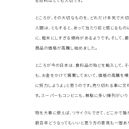
k
o
る燃料はとても大切です。
k
ところが、その大切なものを、どれだけ本気で大切
人間は、ともすると、あって当たり前と感じるもの
に、粗末にしすぎる傾向があるようです。そして、
商品の価格が高騰し始めました。
ところが今の日本は、食料品の殆どを輸入して、そ
も、お金をかけて廃棄しておいて、価格の高騰を嘆
に努力しようよ」と思うのです。売り切れる事に
す。スーパーもコンビニも、無駄に多い陳列がいり
物を大事に使えば、リサイクルできて、どこかで誰
数百年どうなってもいいと思う方の意見も一理あ