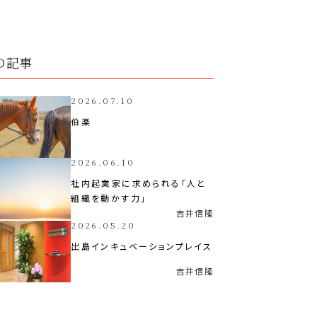
の記事
2026.07.10
伯楽
2026.06.10
社内起業家に求められる「人と
組織を動かす力」
吉井
信隆
2026.05.20
出島インキュベーションプレイス
吉井
信隆