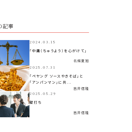
の記事
2024.03.15
「中庸（ちゅうよう）を心がけて」
北條
夏旭
2025.07.31
「ペヤング ソースやきそば」と
「アンパンマン」に共...
吉井
信隆
2025.05.29
壁打ち
吉井
信隆