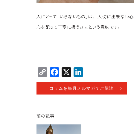
人にとって「いらないもの」は、「大切に出来ない心
心を配って丁寧に扱うさまという意味です。
C
F
X
Li
o
a
n
p
c
k
コラムを毎月メルマガでご購読
y
e
e
Li
b
dI
前の記事
n
o
n
k
o