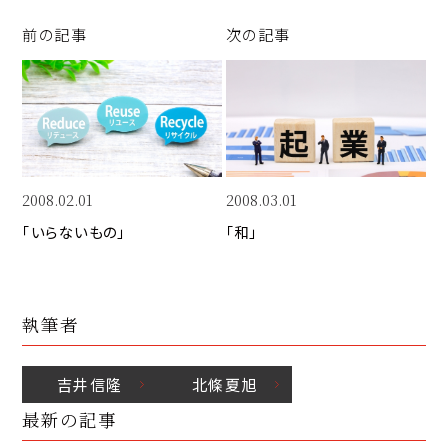
y
e
e
Li
b
d
前の記事
次の記事
n
o
I
k
o
n
k
2008.02.01
2008.03.01
「いらないもの」
「和」
執筆者
吉井
信隆
北條
夏旭
最新の記事