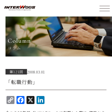
インターウォーズ株式会社
column
コラム
第121回
2008.03.01
「転職行動」
C
F
X
Li
o
a
n