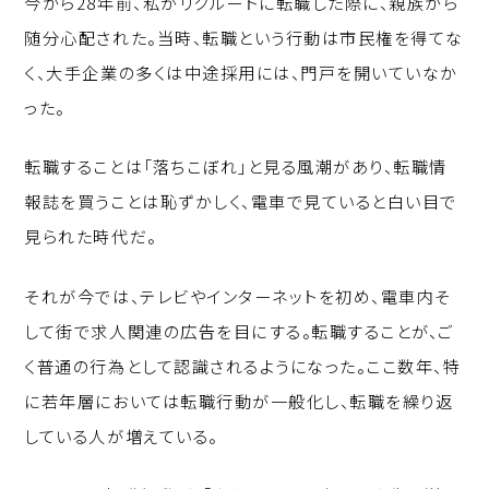
今から28年前、私がリクルートに転職した際に、親族から
p
c
k
随分心配された。当時、転職という行動は市民権を得てな
y
e
e
く、大手企業の多くは中途採用には、門戸を開いていなか
Li
b
d
った。
n
o
I
k
o
n
転職することは「落ちこぼれ」と見る風潮があり、転職情
k
報誌を買うことは恥ずかしく、電車で見ていると白い目で
見られた時代だ。
それが今では、テレビやインターネットを初め、電車内そ
して街で求人関連の広告を目にする。転職することが、ご
く普通の行為として認識されるようになった。ここ数年、特
に若年層においては転職行動が一般化し、転職を繰り返
している人が増えている。