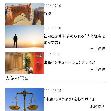
2026.07.10
伯楽
2026.06.10
社内起業家に求められる「人と組織を
動かす力」
吉井
信隆
2026.05.20
出島インキュベーションプレイス
吉井
信隆
人気の記事
2024.03.15
「中庸（ちゅうよう）を心がけて」
北條
夏旭