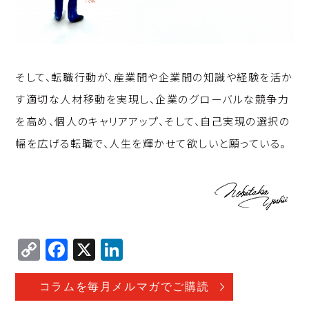
そして、転職行動が、産業間や企業間の知識や経験を活か
す適切な人材移動を実現し、企業のグローバルな競争力
を高め、個人のキャリアアップ、そして、自己実現の選択の
幅を広げる転職で、人生を輝かせて欲しいと願っている。
C
F
X
Li
o
a
n
p
c
k
コラムを毎月メルマガでご購読