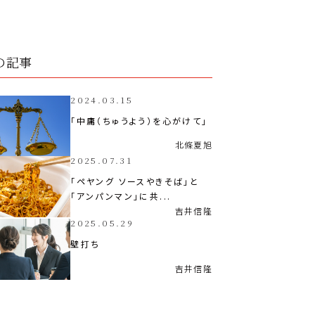
の記事
2024.03.15
「中庸（ちゅうよう）を心がけて」
北條
夏旭
2025.07.31
「ペヤング ソースやきそば」と
「アンパンマン」に共...
吉井
信隆
2025.05.29
壁打ち
吉井
信隆