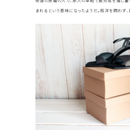
k
o
街道の旅籠の人で、旅人の草鞋で疲労度を推し量
k
まれるという意味になったようだ。和洋を問わず