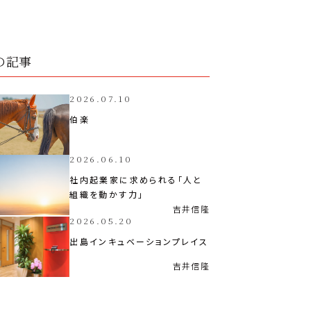
の記事
2026.07.10
伯楽
2026.06.10
社内起業家に求められる「人と
組織を動かす力」
吉井
信隆
2026.05.20
出島インキュベーションプレイス
吉井
信隆