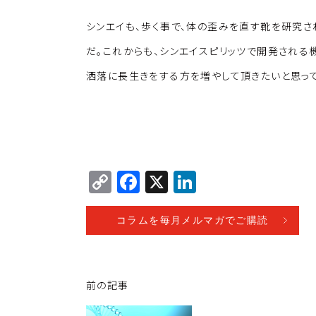
シンエイも、歩く事で、体の歪みを直す靴を研究さ
だ。これからも、シンエイスピリッツで開発される
洒落に長生きをする方を増やして頂きたいと思って
C
F
X
Li
o
a
n
p
c
k
コラムを毎月メルマガでご購読
y
e
e
Li
b
dI
前の記事
n
o
n