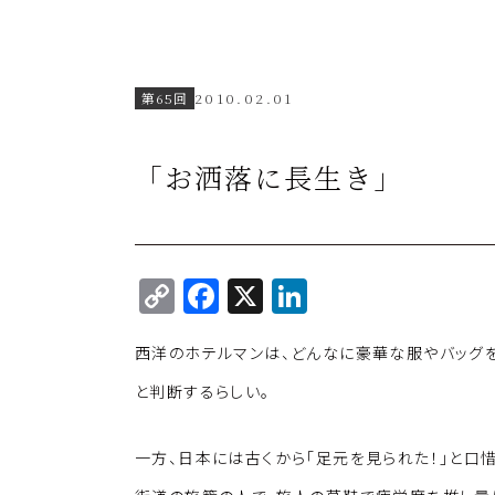
第65回
2010.02.01
「お洒落に長生き」
C
F
X
Li
o
a
n
西洋のホテルマンは、どんなに豪華な服やバッグ
p
c
k
y
e
e
と判断するらしい。
Li
b
dI
一方、日本には古くから「足元を見られた！」と口
n
o
n