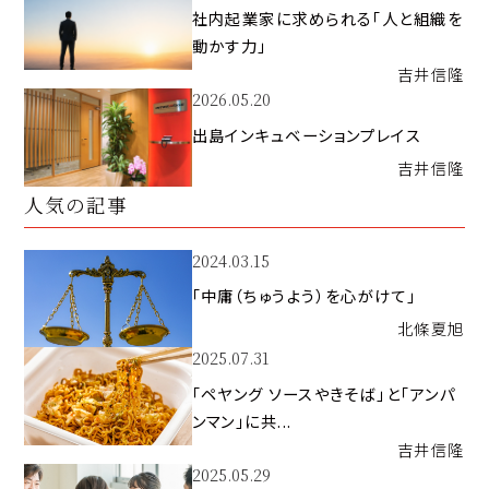
社内起業家に求められる「人と組織を
動かす力」
吉井
信隆
2026.05.20
出島インキュベーションプレイス
吉井
信隆
人気の記事
2024.03.15
「中庸（ちゅうよう）を心がけて」
北條
夏旭
2025.07.31
「ペヤング ソースやきそば」と「アンパ
ンマン」に共...
吉井
信隆
2025.05.29