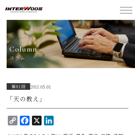
インターウォーズ株式会社
column
コラム
第81回
2011.05.01
「天の教え」
C
F
X
Li
o
a
n