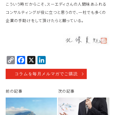
こういう時だからこそ、スーエディさんの人間味あふれる
コンサルティングが役に立つと思うので、一社でも多くの
企業の手助けをして頂けたらと願っている。
C
F
X
Li
o
a
n
p
c
k
コラムを毎月メルマガでご購読
y
e
e
Li
b
d
前の記事
次の記事
n
o
I
k
o
n