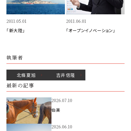
k
2011.05.01
2011.06.01
「新大陸」
「オープンイノベーション」
執筆者
北條
夏旭
吉井
信隆
最新の記事
2026.07.10
伯楽
2026.06.10