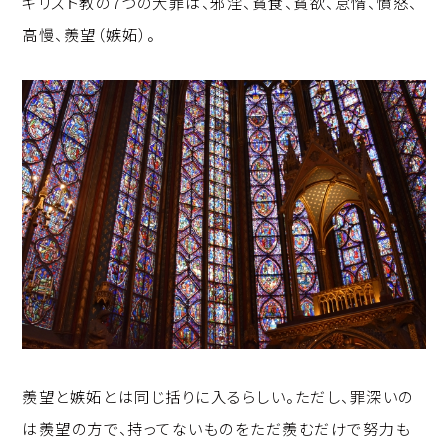
キリスト教の7つの大罪は、邪淫、貧食、貧欲、怠惰、憤怒、
p
c
k
高慢、羨望（嫉妬）。
y
e
e
Li
b
d
n
o
I
k
o
n
k
羨望と嫉妬とは同じ括りに入るらしい。ただし、罪深いの
は羨望の方で、持ってないものをただ羨むだけで努力も