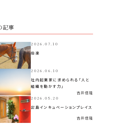
の記事
2026.07.10
伯楽
2026.06.10
社内起業家に求められる「人と
組織を動かす力」
吉井
信隆
2026.05.20
出島インキュベーションプレイス
吉井
信隆