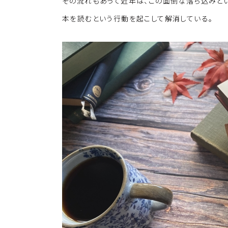
k
o
その流れもあって近年は、この面倒な落ち込みと
k
本を読むという行動を起こして解消している。