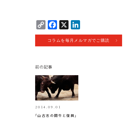
C
F
X
Li
o
a
n
p
c
k
コラムを毎月メルマガでご購読
y
e
e
Li
b
dI
前の記事
n
o
n
k
o
k
2014.09.01
「山古志の闘牛と復興」