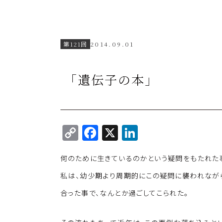
第121回
2014.09.01
「遺伝子の本」
C
F
X
Li
o
a
n
何のために生きているのかという疑問をもたれた
p
c
k
y
e
e
私は、幼少期より周期的にこの疑問に襲われなが
Li
b
dI
合った事で、なんとか過ごしてこられた。
n
o
n