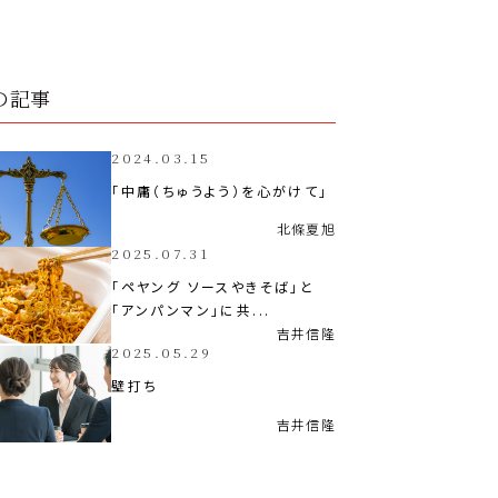
の記事
2024.03.15
「中庸（ちゅうよう）を心がけて」
北條
夏旭
2025.07.31
「ペヤング ソースやきそば」と
「アンパンマン」に共...
吉井
信隆
2025.05.29
壁打ち
吉井
信隆