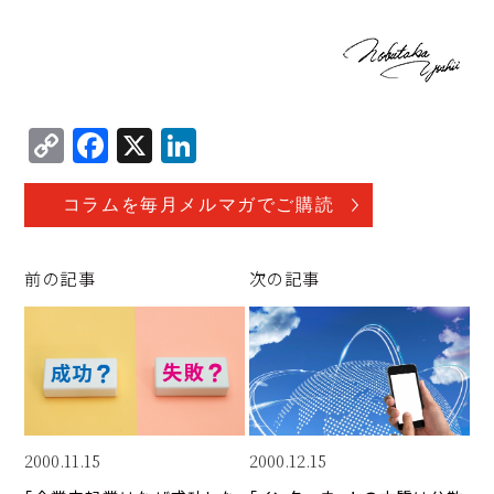
C
F
X
Li
o
a
n
p
c
k
コラムを毎月メルマガでご購読
y
e
e
Li
b
d
前の記事
次の記事
n
o
I
k
o
n
k
2000.11.15
2000.12.15