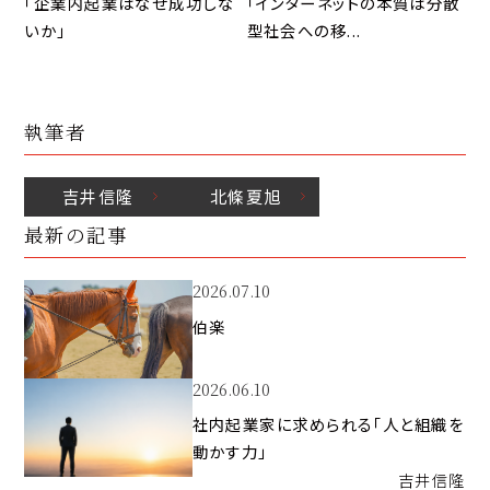
「企業内起業はなぜ成功しな
「インターネットの本質は分散
いか」
型社会への移...
執筆者
吉井
信隆
北條
夏旭
最新の記事
2026.07.10
伯楽
2026.06.10
社内起業家に求められる「人と組織を
動かす力」
吉井
信隆