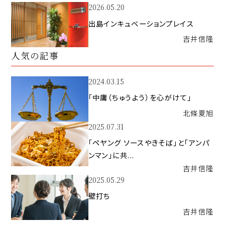
2026.05.20
出島インキュベーションプレイス
吉井
信隆
人気の記事
2024.03.15
「中庸（ちゅうよう）を心がけて」
北條
夏旭
2025.07.31
「ペヤング ソースやきそば」と「アンパ
ンマン」に共...
吉井
信隆
2025.05.29
壁打ち
吉井
信隆