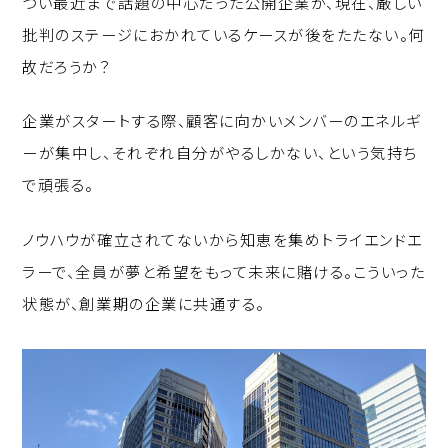
つい最近まで話題の中心だった公開企業が、現在、厳しい
p
c
k
批判のステージにおかれているケースが後をたたない。何
y
e
e
故だろうか？
Li
b
d
n
o
I
企業がスタートする際、顧客に向かいメンバーのエネルギ
k
o
n
ーが集中し、それぞれ自分がやるしかない、という気持ち
k
で頑張る。
ノウハウが確立されてないから知恵を集めトライエンドエ
ラーで、全員が夢と希望をもって未来に賭ける。こういった
状態が、創業期の企業に共通する。