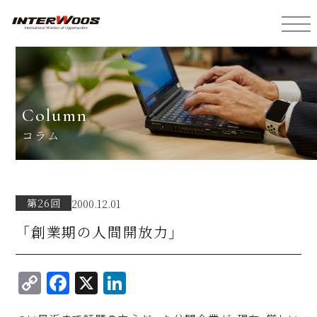
インターウォーズ株式会社
column
コラム
第26回
2000.12.01
「創業期の人間開放力」
C
F
X
Li
o
a
n