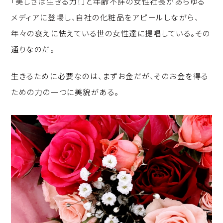
「美しさは生きる力！」と年齢不詳の女性社長があらゆる
p
c
k
メディアに登場し、自社の化粧品をアピールしながら、
y
e
e
年々の衰えに怯えている世の女性達に提唱している。その
Li
b
d
通りなのだ。
n
o
I
k
o
n
生きるために必要なのは、まずお金だが、そのお金を得る
k
ための力の一つに美貌がある。