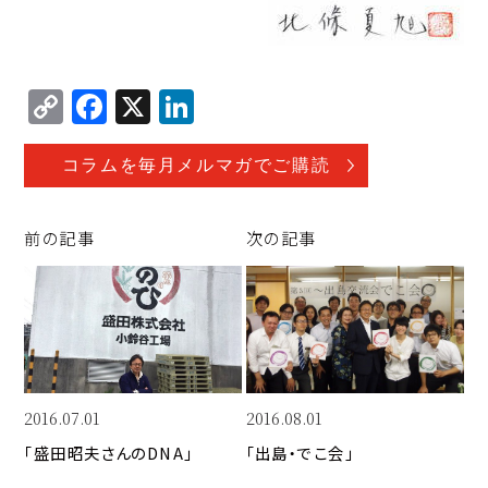
C
F
X
Li
o
a
n
p
c
k
コラムを毎月メルマガでご購読
y
e
e
Li
b
d
前の記事
次の記事
n
o
I
k
o
n
k
2016.07.01
2016.08.01
「盛田昭夫さんのDNA」
「出島・でこ会」