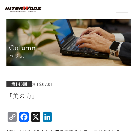
インターウォーズ株式会社
column
コラム
第143回
2016.07.01
「美の力」
C
F
X
Li
o
a
n