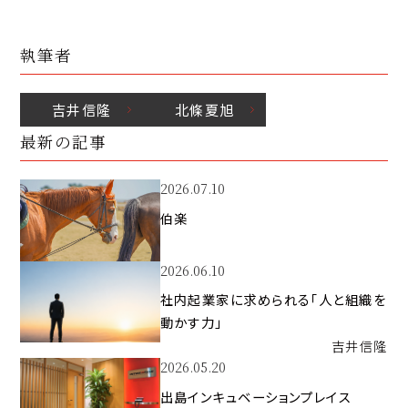
執筆者
吉井
信隆
北條
夏旭
最新の記事
2026.07.10
伯楽
2026.06.10
社内起業家に求められる「人と組織を
動かす力」
吉井
信隆
2026.05.20
出島インキュベーションプレイス