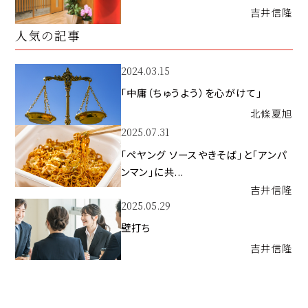
吉井
信隆
人気の記事
2024.03.15
「中庸（ちゅうよう）を心がけて」
北條
夏旭
2025.07.31
「ペヤング ソースやきそば」と「アンパ
ンマン」に共...
吉井
信隆
2025.05.29
壁打ち
吉井
信隆