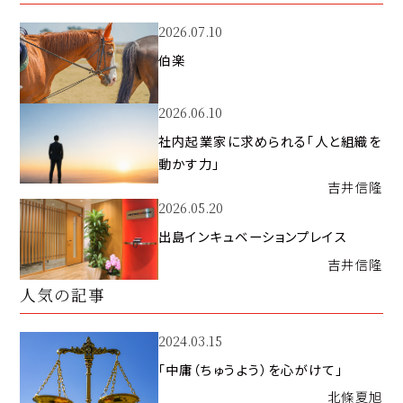
2026.07.10
伯楽
2026.06.10
社内起業家に求められる「人と組織を
動かす力」
吉井
信隆
2026.05.20
出島インキュベーションプレイス
吉井
信隆
人気の記事
2024.03.15
「中庸（ちゅうよう）を心がけて」
北條
夏旭