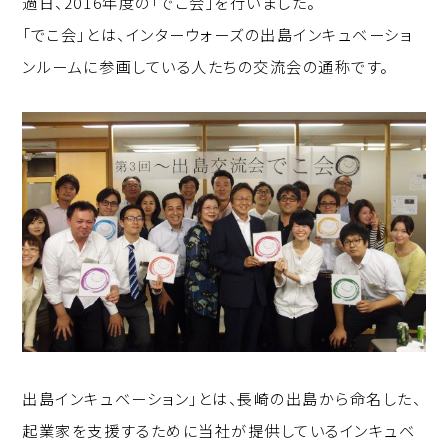
過日、2016年度の「でこ会」を行いました。
p
c
k
「でこ会」とは、インターウォーズの出島インキュベーショ
y
e
e
ンルームに参画している人たちの交流会の通称です。
Li
b
d
n
o
I
k
o
n
k
出島インキュベーション」とは、長崎の出島から命名した、
起業家を支援するために当社が提供しているインキュベ