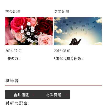
y
e
e
Li
b
d
前の記事
次の記事
n
o
I
k
o
n
k
2016.07.01
2016.08.01
「美の力」
「変化は取り込め」
執筆者
吉井
信隆
北條
夏旭
最新の記事