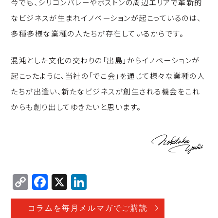
今でも、シリコンバレーやボストンの周辺エリアで革新的
なビジネスが生まれイノベーションが起こっているのは、
多種多様な業種の人たちが存在しているからです。
混沌とした文化の交わりの「出島」からイノベーションが
起こったように、当社の「でこ会」を通じて様々な業種の人
たちが出逢い、新たなビジネスが創生される機会をこれ
からも創り出してゆきたいと思います。
C
F
X
Li
o
a
n
p
c
k
コラムを毎月メルマガでご購読