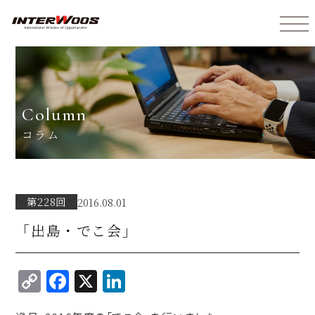
インターウォーズ株式会社
column
コラム
第228回
2016.08.01
「出島・でこ会」
C
F
X
Li
o
a
n