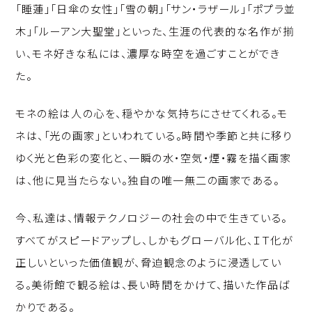
「睡蓮」「日傘の女性」「雪の朝」「サン・ラザール」「ポプラ並
木」「ルーアン大聖堂」といった、生涯の代表的な名作が揃
い、モネ好きな私には、濃厚な時空を過ごすことができ
た。
モネの絵は人の心を、穏やかな気持ちにさせてくれる。モ
ネは、「光の画家」といわれている。時間や季節と共に移り
ゆく光と色彩の変化と、一瞬の水・空気・煙・霧を描く画家
は、他に見当たらない。独自の唯一無二の画家である。
今、私達は、情報テクノロジーの社会の中で生きている。
すべてがスピードアップし、しかもグローバル化、ＩＴ化が
正しいといった価値観が、脅迫観念のように浸透してい
る。美術館で観る絵は、長い時間をかけて、描いた作品ば
かりである。