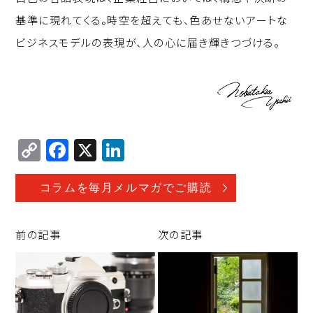
基準に現れてくる。時空を超えても、色あせないアートな
ビジネスモデルの表現が、人の心に届き輝きつづける。
C
F
X
Li
o
a
n
p
c
k
コラムを毎月メルマガでご購読
y
e
e
Li
b
d
前の記事
次の記事
n
o
I
k
o
n
k