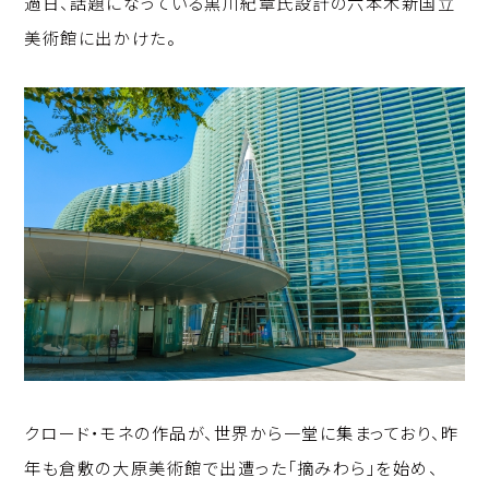
過日、話題になっている黒川紀章氏設計の六本木新国立
p
c
k
美術館に出かけた。
y
e
e
Li
b
d
n
o
I
k
o
n
k
クロード・モネの作品が、世界から一堂に集まっており、昨
年も倉敷の大原美術館で出遭った「摘みわら」を始め、