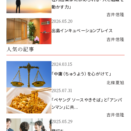
動かす力」
吉井
信隆
2026.05.20
出島インキュベーションプレイス
吉井
信隆
人気の記事
2024.03.15
「中庸（ちゅうよう）を心がけて」
北條
夏旭
2025.07.31
「ペヤング ソースやきそば」と「アンパ
ンマン」に共...
吉井
信隆
2025.05.29
壁打ち