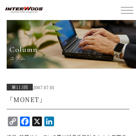
インターウォーズ株式会社
column
コラム
第113回
2007.07.01
「MONET」
C
F
X
Li
o
a
n