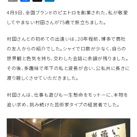
o
a
n
4月9日、全国ブランドのピエトロを創業された、私が敬愛
p
c
k
してやまない村田さんが75歳で旅立ちました。
y
e
e
Li
b
d
村田さんとの初めての出逢いは、20年程前、博多で商社
n
o
I
の友人からの紹介でした。シャイで口数が少なく、自らの
k
o
n
世界観と色気を持ち、交わした会話に余韻が残りました。
k
その後、多趣味で年下の私と波長が合い、公私共に長きに
渡り親しくさせていただきました。
村田さんは、仕事も遊びも一生懸命をモットーに、本物を
追い求め、挑み続けた芸術家タイプの経営者でした。