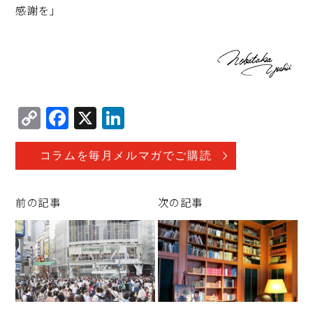
感謝を」
C
F
X
Li
o
a
n
p
c
k
コラムを毎月メルマガでご購読
y
e
e
Li
b
d
前の記事
次の記事
n
o
I
k
o
n
k