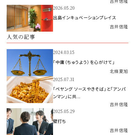
吉井
信隆
2026.05.20
出島インキュベーションプレイス
吉井
信隆
人気の記事
2024.03.15
「中庸（ちゅうよう）を心がけて」
北條
夏旭
2025.07.31
「ペヤング ソースやきそば」と「アンパ
ンマン」に共...
吉井
信隆
2025.05.29
壁打ち
吉井
信隆