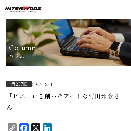
インターウォーズ株式会社
column
コラム
第237回
2017.05.01
「ピエトロを創ったアートな村田邦彦さ
ん」
C
F
X
Li