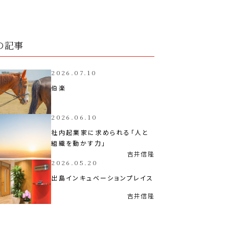
の記事
2026.07.10
伯楽
2026.06.10
社内起業家に求められる「人と
組織を動かす力」
吉井
信隆
2026.05.20
出島インキュベーションプレイス
吉井
信隆