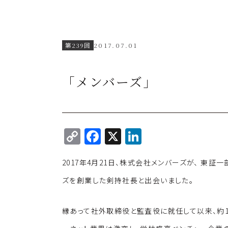
第239回
2017.07.01
「メンバーズ」
C
F
X
Li
o
a
n
2017年4月21日、株式会社メンバーズが、 東証
p
c
k
y
e
e
ズを創業した剣持社長と出会いました。
Li
b
dI
縁あって社外取締役と監査役に就任して以来、約1
n
o
n