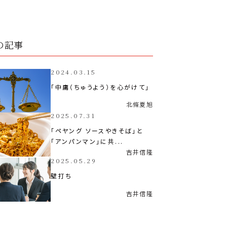
の記事
2024.03.15
「中庸（ちゅうよう）を心がけて」
北條
夏旭
2025.07.31
「ペヤング ソースやきそば」と
「アンパンマン」に共...
吉井
信隆
2025.05.29
壁打ち
吉井
信隆