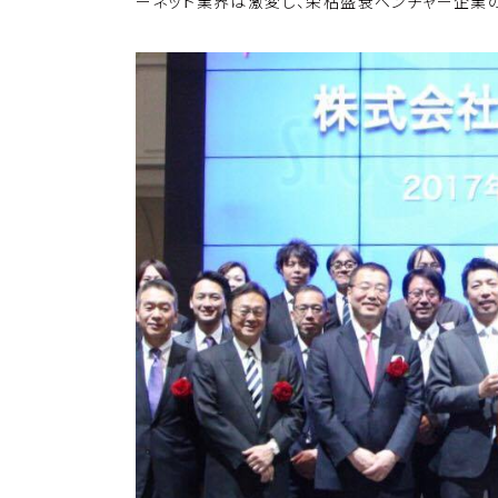
k
o
ーネット業界は激変し、栄枯盛衰ベンチャー企業
k