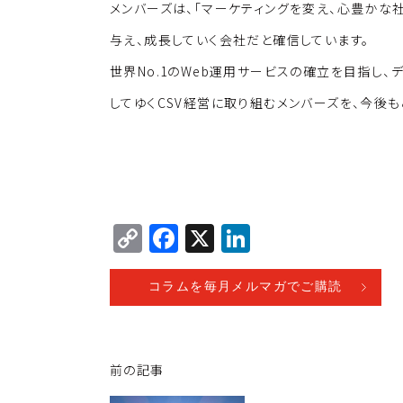
メンバーズは、「マーケティングを変え、心豊かな
与え、成長していく会社だと確信しています。
世界No.1のWeb運用サービスの確立を目指し
してゆくCSV経営に取り組むメンバーズを、今後
C
F
X
Li
o
a
n
p
c
k
コラムを毎月メルマガでご購読
y
e
e
Li
b
dI
前の記事
n
o
n