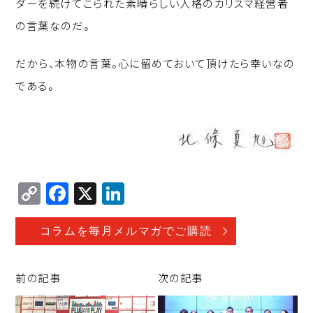
ダーを続けてこられた素晴らしい人格のカリスマ経営者
の言葉なのだ。
だから、本物の言葉。心に留めておいて頂けたら幸いなの
である。
C
F
X
Li
o
a
n
p
c
k
コラムを毎月メルマガでご購読
y
e
e
Li
b
d
前の記事
次の記事
n
o
I