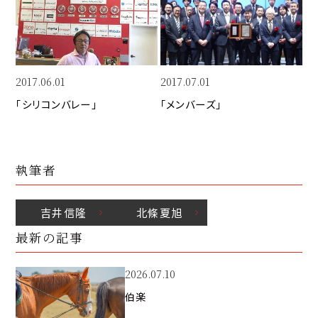
k
o
n
k
2017.06.01
2017.07.01
「シリコンバレー」
「メンバーズ」
執筆者
吉井
信隆
北條
夏旭
最新の記事
2026.07.10
伯楽