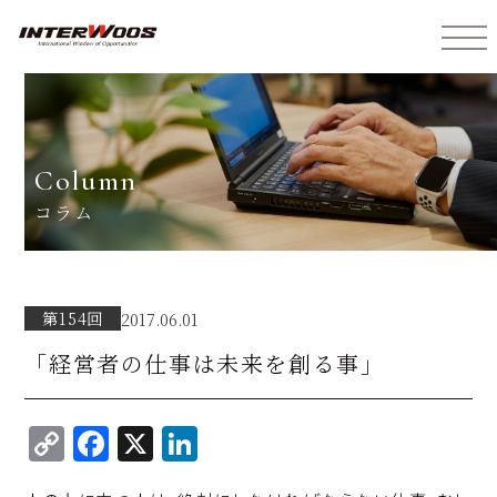
インターウォーズ株式会社
column
コラム
第154回
2017.06.01
「経営者の仕事は未来を創る事」
C
F
X
Li
o
a
n