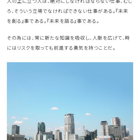
人の上に立つ人は、絶対にしなければならない仕事、むし
p
c
k
ろ、そういう立場でなければできない仕事がある。『未来
y
e
e
を創る』事である。『未来を語る』事である。
Li
b
d
n
o
I
その為には、常に新たな知識を吸収し、人脈を広げて、時
k
o
n
にはリスクを取っても前進する勇気を持つことだ。
k