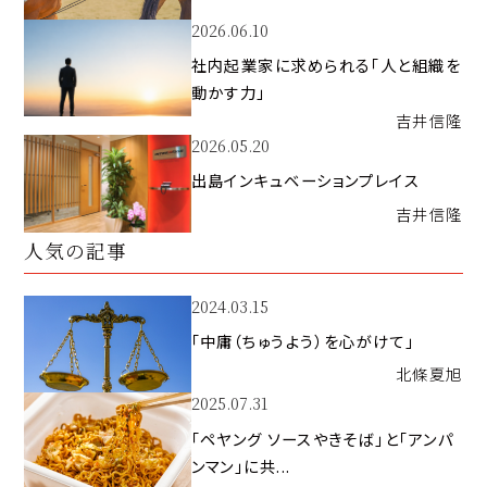
2026.06.10
社内起業家に求められる「人と組織を
動かす力」
吉井
信隆
2026.05.20
出島インキュベーションプレイス
吉井
信隆
人気の記事
2024.03.15
「中庸（ちゅうよう）を心がけて」
北條
夏旭
2025.07.31
「ペヤング ソースやきそば」と「アンパ
ンマン」に共...