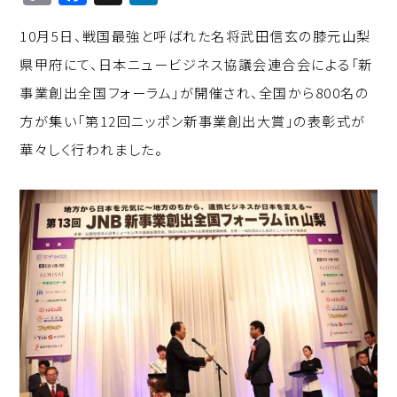
o
a
n
10月5日、戦国最強と呼ばれた名将武田信玄の膝元山梨
p
c
k
県甲府にて、日本ニュービジネス協議会連合会による「新
y
e
e
事業創出全国フォーラム」が開催され、全国から800名の
Li
b
d
方が集い「第12回ニッポン新事業創出大賞」の表彰式が
n
o
I
華々しく行われました。
k
o
n
k