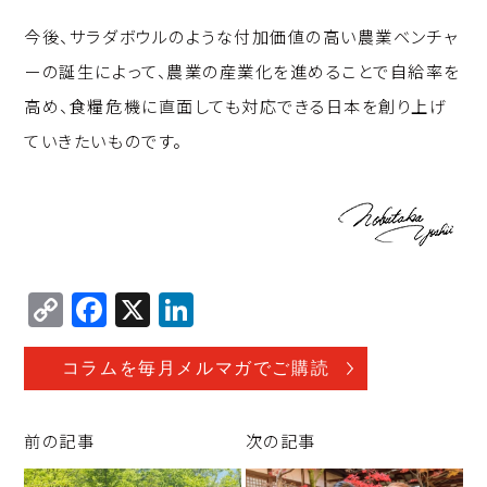
今後、サラダボウルのような付加価値の高い農業ベンチャ
ーの誕生によって、農業の産業化を進めることで自給率を
高め、食糧危機に直面しても対応できる日本を創り上げ
ていきたいものです。
C
F
X
Li
o
a
n
p
c
k
コラムを毎月メルマガでご購読
y
e
e
Li
b
d
前の記事
次の記事
n
o
I