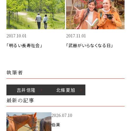
k
o
n
k
2017.10.01
2017.11.01
「明るい長寿社会」
「武器がいらなくなる日」
執筆者
吉井
信隆
北條
夏旭
最新の記事
2026.07.10
伯楽