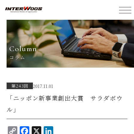
インターウォーズ株式会社
column
コラム
第243回
2017.11.01
「ニッポン新事業創出大賞 サラダボウ
ル」
C
F
X
Li