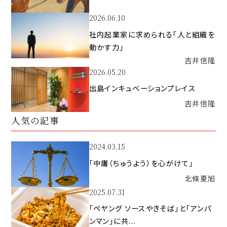
2026.06.10
社内起業家に求められる「人と組織を
動かす力」
吉井
信隆
2026.05.20
出島インキュベーションプレイス
吉井
信隆
人気の記事
2024.03.15
「中庸（ちゅうよう）を心がけて」
北條
夏旭
2025.07.31
「ペヤング ソースやきそば」と「アンパ
ンマン」に共...