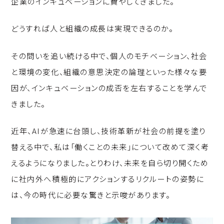
企業のインキュベーションに費やしてきました。
p
c
k
y
e
e
どうすれば人と組織の成長は実現できるのか。
Li
b
d
n
o
I
その問いを追い続ける中で、個人のモチベーション、社会
k
o
n
と環境の変化、組織の意思決定の論理といった様々な要
k
因が、インキュベーションの成否を左右することを学んで
きました。
近年、AIが急速に台頭し、技術革新が社会の前提を塗り
替える中で、私は「働くことの未来」について改めて深く考
えるようになりました。とりわけ、未来を自ら切り開くため
に社内外へ積極的にアクションするリクルートの姿勢に
は、今の時代に必要な驚きと示唆があります。