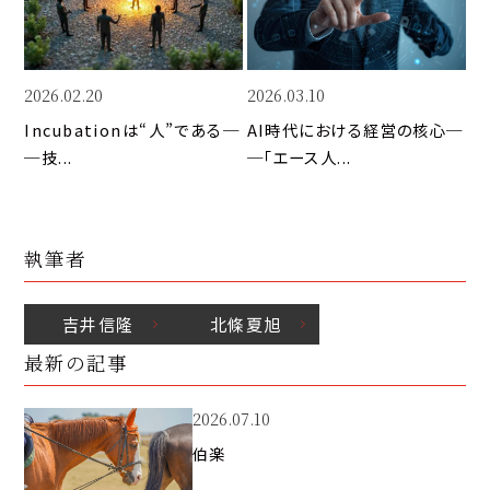
k
2026.02.20
2026.03.10
Incubationは“人”である─
AI時代における経営の核心─
─技...
─「エース人...
執筆者
吉井
信隆
北條
夏旭
最新の記事
2026.07.10
伯楽