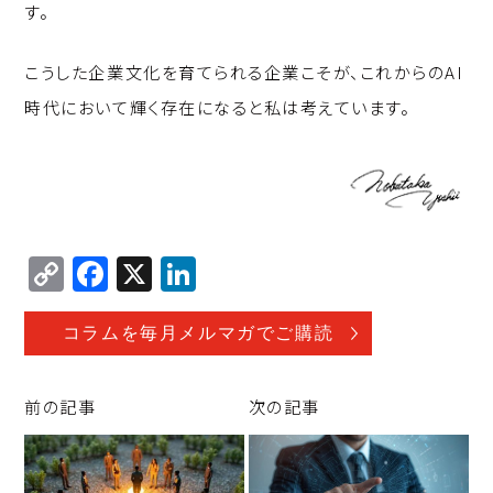
す。
こうした企業文化を育てられる企業こそが、これからのAI
時代において輝く存在になると私は考えています。
C
F
X
Li
o
a
n
p
c
k
コラムを毎月メルマガでご購読
y
e
e
Li
b
d
前の記事
次の記事
n
o
I
k
o
n