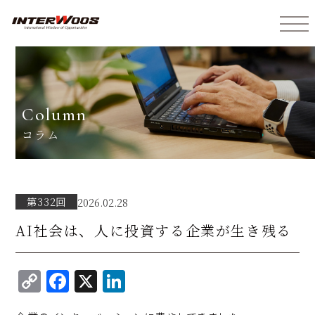
インターウォーズ株式会社
column
コラム
第332回
2026.02.28
AI社会は、人に投資する企業が生き残る
C
F
X
Li
o
a
n