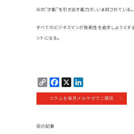
AIの“才能”を引き出す能力が、いま試されている。
すべてのビジネスマンが独創性を追求しようとする
ントになる。
C
F
X
Li
o
a
n
p
c
k
コラムを毎月メルマガでご購読
y
e
e
Li
b
dI
前の記事
n
o
n