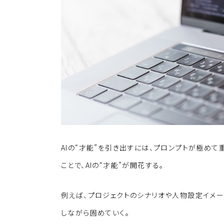
k
o
k
AIの“才能”を引き出すには、プロンプトが極めて
ことで、AIの“才能”が開花する。
例えば、プロジェクトのシナリオや人物設定イメー
しながら固めていく。