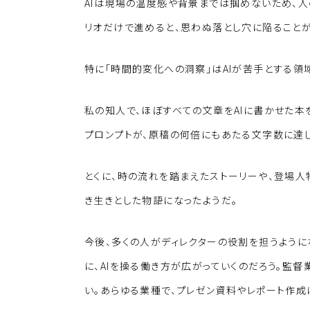
AIは現場の温度感や背景までは掴めないため、人
リオだけで進めると、思わぬ落とし穴に陥ることが
特に「時間的変化への洞察」はAIが苦手とする領
私の知人で、ほぼすべての文章をAIに書かせた本
プロンプトが、原稿の何倍にもあたる文字数に達し
とくに、時の流れを踏まえたストーリーや、登場人物
き生きとした物語になったようだ。
今後、多くの人がディレクターの役割を担うよう
に、AIを操る働き方が広がっていくのだろう。監
い。あらゆる業種で、プレゼン資料やレポート作成