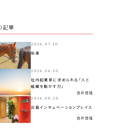
の記事
2026.07.10
伯楽
2026.06.10
社内起業家に求められる「人と
組織を動かす力」
吉井
信隆
2026.05.20
出島インキュベーションプレイス
吉井
信隆