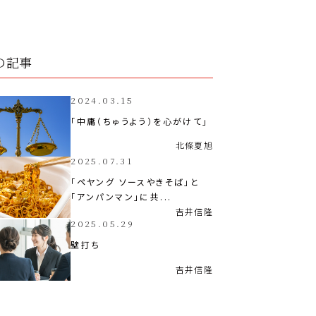
の記事
2024.03.15
「中庸（ちゅうよう）を心がけて」
北條
夏旭
2025.07.31
「ペヤング ソースやきそば」と
「アンパンマン」に共...
吉井
信隆
2025.05.29
壁打ち
吉井
信隆