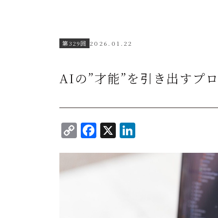
第329回
2026.01.22
AIの”才能”を引き出すプ
C
F
X
Li
o
a
n
p
c
k
y
e
e
Li
b
dI
n
o
n