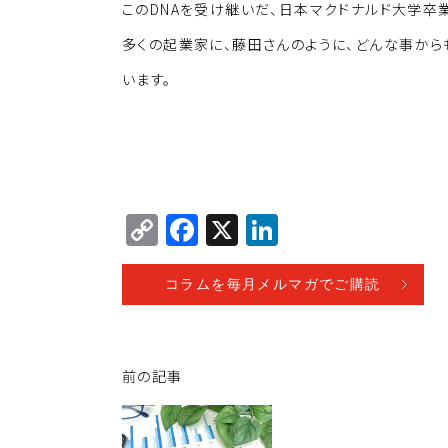
このDNAを受け継いだ、日本マクドナルド大学卒
多くの起業家に、藤田さんのように、どんな事から
います。
C
F
X
Li
o
a
n
p
c
k
コラムを毎月メルマガでご購読
y
e
e
Li
b
dI
前の記事
n
o
n
k
o