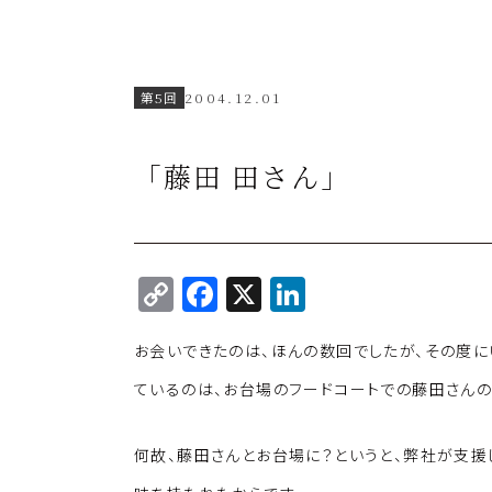
第5回
2004.12.01
「藤田 田さん」
C
F
X
Li
o
a
n
お会いできたのは、ほんの数回でしたが、その度に
p
c
k
y
e
e
ているのは、お台場のフードコートでの藤田さんの
Li
b
dI
何故、藤田さんとお台場に？というと、弊社が支援
n
o
n