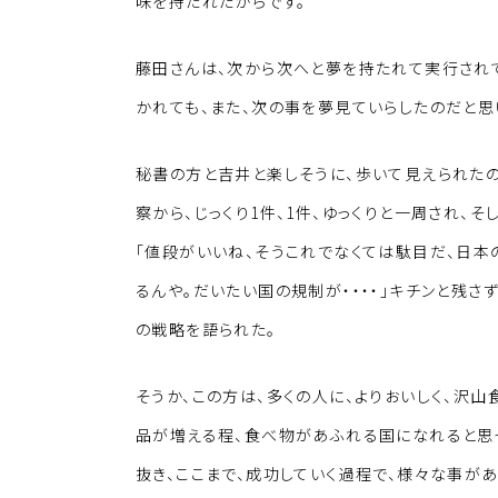
k
o
味を持たれたからです。
k
藤田さんは、次から次へと夢を持たれて実行され
かれても、また、次の事を夢見ていらしたのだと思
秘書の方と吉井と楽しそうに、歩いて見えられた
察から、じっくり1件、1件、ゆっくりと一周され、そ
「値段がいいね、そうこれでなくては駄目だ、日本
るんや。だいたい国の規制が・・・・」キチンと残さ
の戦略を語られた。
そうか、この方は、多くの人に、よりおいしく、沢
品が増える程、食べ物があふれる国になれると思
抜き、ここまで、成功していく過程で、様々な事が