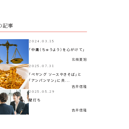
の記事
2024.03.15
「中庸（ちゅうよう）を心がけて」
北條
夏旭
2025.07.31
「ペヤング ソースやきそば」と
「アンパンマン」に共...
吉井
信隆
2025.05.29
壁打ち
吉井
信隆