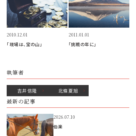
k
o
n
k
2010.12.01
2011.01.01
「現場は、宝の山」
「挑戦の年に」
執筆者
吉井
信隆
北條
夏旭
最新の記事
2026.07.10
伯楽