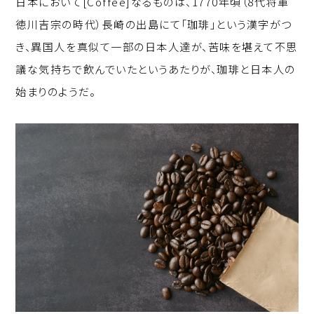
日本において[Coffee]なるものは、1770年頃（8代将軍
p
c
k
徳川吉宗の時代）長崎の出島にて「珈琲」という漢字がつ
y
e
e
き、異国人を真似て一部の日本人達が、苦味を堪えて不思
Li
b
d
議な気持ちで飲んでいたというあたりが、珈琲と日本人の
n
o
I
始まりのようだ。
k
o
n
k