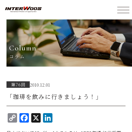
インターウォーズ株式会社
column
コラム
第76回
2010.12.01
「珈琲を飲みに行きましょう！」
C
F
X
Li
o
a
n