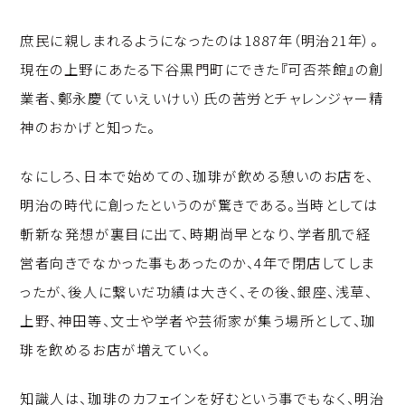
庶民に親しまれるようになったのは1887年（明治21年）。
現在の上野にあたる下谷黒門町にできた『可否茶館』の創
業者、鄭永慶（ていえいけい）氏の苦労とチャレンジャー精
神のおかげと知った。
なにしろ、日本で始めての、珈琲が飲める憩いのお店を、
明治の時代に創ったというのが驚きである。当時としては
斬新な発想が裏目に出て、時期尚早となり、学者肌で経
営者向きでなかった事もあったのか、4年で閉店してしま
ったが、後人に繋いだ功績は大きく、その後、銀座、浅草、
上野、神田等、文士や学者や芸術家が集う場所として、珈
琲を飲めるお店が増えていく。
知識人は、珈琲のカフェインを好むという事でもなく、明治