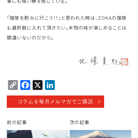
事にも強い縁を感じている。
「珈琲を飲みに行こう！！」と思われた時は、ZOKAの珈琲
も選択肢に入れて頂きたい。本物の味が楽しめることは
間違いないのだから。
C
F
X
Li
o
a
n
p
c
k
コラムを毎月メルマガでご購読
y
e
e
Li
b
d
前の記事
次の記事
n
o
I