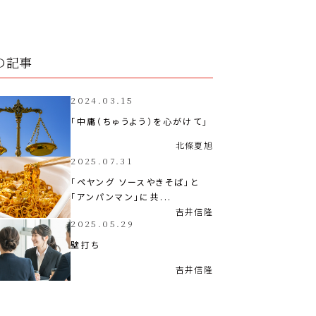
の記事
2024.03.15
「中庸（ちゅうよう）を心がけて」
北條
夏旭
2025.07.31
「ペヤング ソースやきそば」と
「アンパンマン」に共...
吉井
信隆
2025.05.29
壁打ち
吉井
信隆