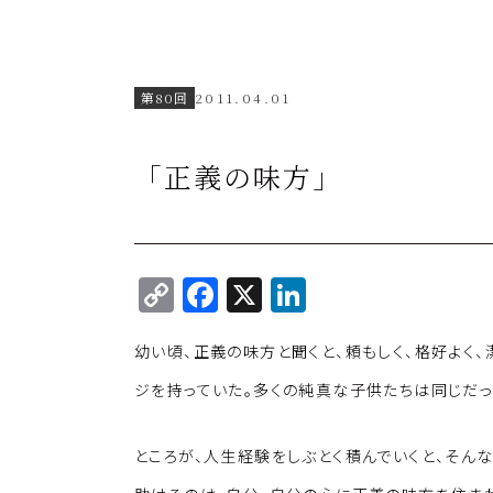
第80回
2011.04.01
「正義の味方」
C
F
X
Li
o
a
n
幼い頃、正義の味方と聞くと、頼もしく、格好よく
p
c
k
y
e
e
ジを持っていた。多くの純真な子供たちは同じだっ
Li
b
dI
ところが、人生経験をしぶとく積んでいくと、そん
n
o
n