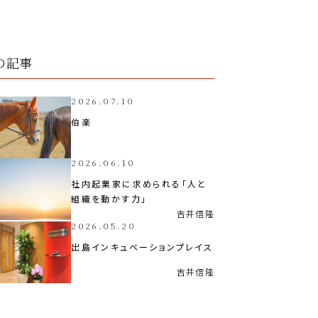
の記事
2026.07.10
伯楽
2026.06.10
社内起業家に求められる「人と
組織を動かす力」
吉井
信隆
2026.05.20
出島インキュベーションプレイス
吉井
信隆