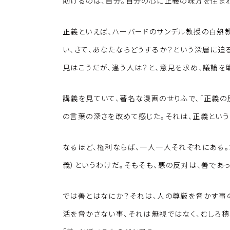
k
o
助けるのは、自分。自分の心に正義の味方を住ま
k
正義といえば、ハーバードのサンデル教授の白熱教
い、さて、あなたならどうするか？という深層に迫
見はこうだが、違う人は？と、意見を求め、議論を
講義を見ていて、著名な漫画のせりふで、「正義の
の言葉の深さを改めて感じた。それは、正義という
なるほど、権利ならば、一人一人それぞれにある
義）というわけだ。そもそも、悪の反対は、善であっ
では善とはなにか？それは、人の尊厳を脅かす事
活を脅かさない事、それは無視ではなく、むしろ