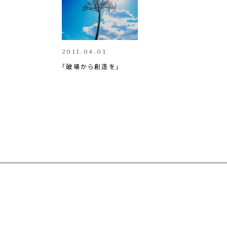
k
o
k
2011.04.01
「破壊から創造を」