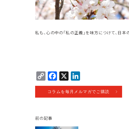
私も、心の中の「私の正義」を味方につけて、日本
C
F
X
Li
o
a
n
p
c
k
コラムを毎月メルマガでご購読
y
e
e
Li
b
dI
前の記事
n
o
n