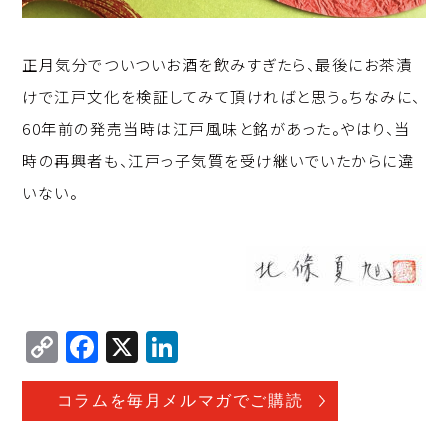
正月気分でついついお酒を飲みすぎたら、最後にお茶漬
けで江戸文化を検証してみて頂ければと思う。ちなみに、
60年前の発売当時は江戸風味と銘があった。やはり、当
時の再興者も、江戸っ子気質を受け継いでいたからに違
いない。
C
F
X
Li
o
a
n
p
c
k
コラムを毎月メルマガでご購読
y
e
e