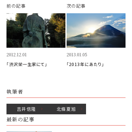
Li
b
d
前の記事
次の記事
n
o
I
k
o
n
k
2012.12.01
2013.01.05
「渋沢栄一生家にて」
「2013年にあたり」
執筆者
吉井
信隆
北條
夏旭
最新の記事