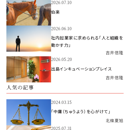
2026.07.10
伯楽
2026.06.10
社内起業家に求められる「人と組織を
動かす力」
吉井
信隆
2026.05.20
出島インキュベーションプレイス
吉井
信隆
人気の記事
2024.03.15
「中庸（ちゅうよう）を心がけて」
北條
夏旭
2025.07.31