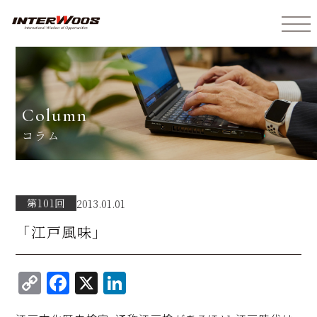
インターウォーズ株式会社
column
コラム
第101回
2013.01.01
「江戸風味」
C
F
X
Li
o
a
n