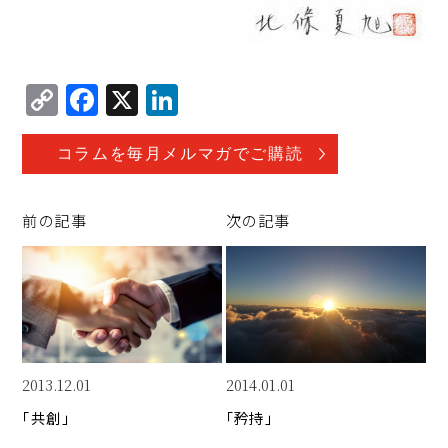
C
F
X
Li
o
a
n
p
c
k
コラムを毎月メルマガでご購読
y
e
e
Li
b
d
前の記事
次の記事
n
o
I
k
o
n
k
2013.12.01
2014.01.01
「共創」
「矜持」