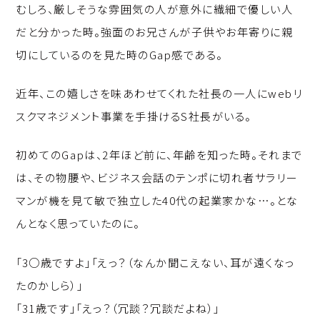
むしろ、厳しそうな雰囲気の人が意外に繊細で優しい人
だと分かった時。強面のお兄さんが子供やお年寄りに親
切にしているのを見た時のGap感である。
近年、この嬉しさを味あわせてくれた社長の一人にwebリ
スクマネジメント事業を手掛けるS社長がいる。
初めてのGapは、2年ほど前に、年齢を知った時。それまで
は、その物腰や、ビジネス会話のテンポに切れ者サラリー
マンが機を見て敏で独立した40代の起業家かな…。とな
んとなく思っていたのに。
「3○歳ですよ」「えっ？（なんか聞こえない、耳が遠くなっ
たのかしら）」
「31歳です」「えっ？（冗談？冗談だよね）」