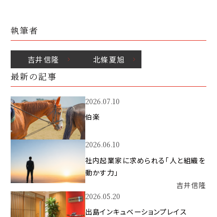
執筆者
吉井
信隆
北條
夏旭
最新の記事
2026.07.10
伯楽
2026.06.10
社内起業家に求められる「人と組織を
動かす力」
吉井
信隆
2026.05.20
出島インキュベーションプレイス