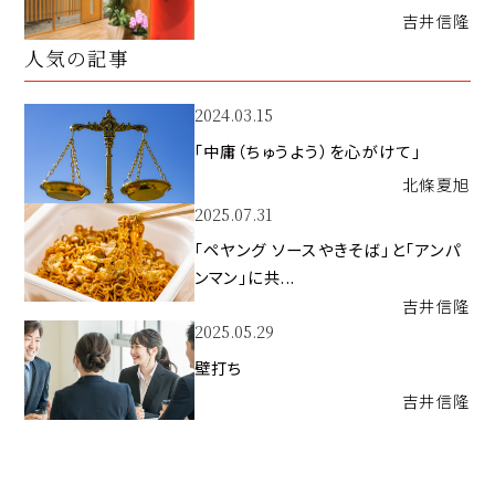
吉井
信隆
人気の記事
2024.03.15
「中庸（ちゅうよう）を心がけて」
北條
夏旭
2025.07.31
「ペヤング ソースやきそば」と「アンパ
ンマン」に共...
吉井
信隆
2025.05.29
壁打ち
吉井
信隆