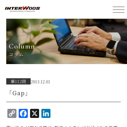
インターウォーズ株式会社
column
コラム
第112回
2013.12.01
「Gap」
C
F
X
Li
o
a
n