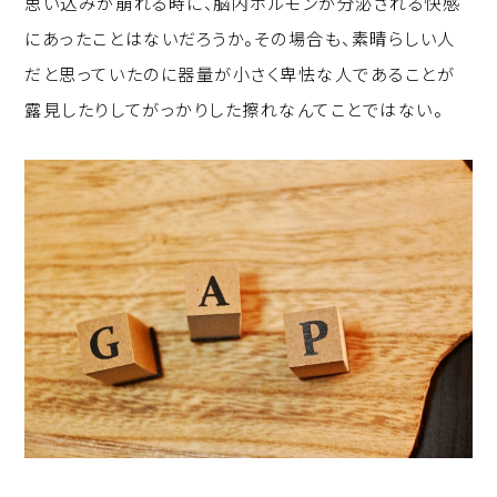
思い込みが崩れる時に、脳内ホルモンが分泌される快感
p
c
k
にあったことはないだろうか。その場合も、素晴らしい人
y
e
e
だと思っていたのに器量が小さく卑怯な人であることが
Li
b
d
露見したりしてがっかりした擦れなんてことではない。
n
o
I
k
o
n
k