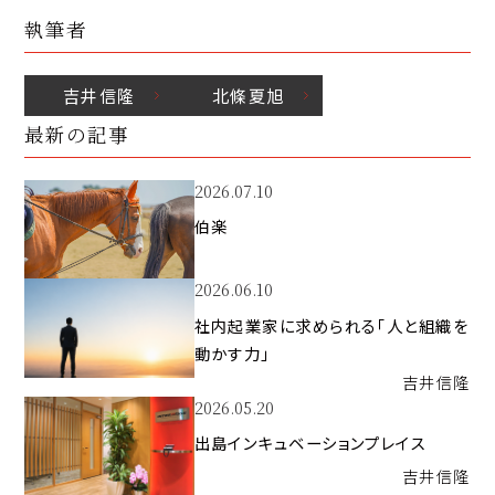
執筆者
吉井
信隆
北條
夏旭
最新の記事
2026.07.10
伯楽
2026.06.10
社内起業家に求められる「人と組織を
動かす力」
吉井
信隆
2026.05.20
出島インキュベーションプレイス
吉井
信隆