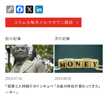
C
F
X
Li
o
a
n
p
c
k
コラムを毎月メルマガでご購読
y
e
e
Li
b
d
前の記事
次の記事
n
o
I
k
o
n
k
2014.07.01
2014.08.01
「投資と人材紹介のインキュベ
「お金の存在が変わってきた」
ーター」