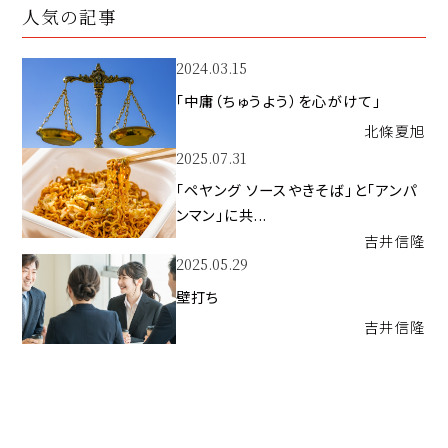
人気の記事
2024.03.15
「中庸（ちゅうよう）を心がけて」
北條
夏旭
2025.07.31
「ペヤング ソースやきそば」と「アンパ
ンマン」に共...
吉井
信隆
2025.05.29
壁打ち
吉井
信隆