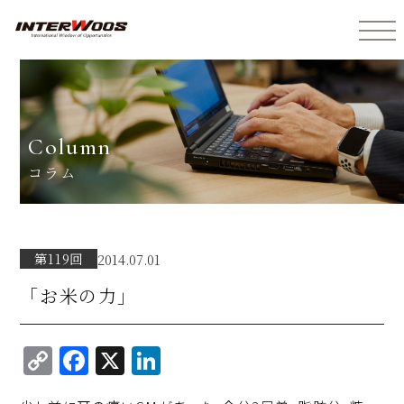
インターウォーズ株式会社
column
コラム
第119回
2014.07.01
「お米の力」
C
F
X
Li
o
a
n