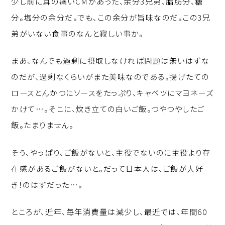
少し前に耳の痛いCMがあった、余分3兄弟、脂肪分、糖
p
c
k
分。塩分の余分だ。でも、この余分が旨味なのだ。この3兄
y
e
e
弟がいない食事のなんと寂しい事か。
Li
b
d
n
o
I
まあ、なんでも過剰に摂取しなければ問題は無いはずな
k
o
n
のだが、過剰なくらいがまた美味なのである。揚げたての
k
ロースとんかつにソースをたっぷり、キャベツにマヨネーズ
かけて…。そこに、炊き立ての白いご飯。つやつやしたご
飯。たまりません。
そう、やっぱり、ご飯がないと、主役でないのに主役より存
在感があるご飯がないと。だって日本人は、ご飯が大好
き！のはずだった…。
ところが、近年、毎年消費量は減少し、最近では、年間60