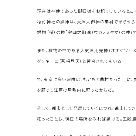
現在は神使であった御狐様をお祀りしているとこ
稲荷神社の祭神は、天照大御神の弟君であらせら
穀物（稲）の神「宇迦之御魂（ウカノミタマ）の神」
また、植物の神である大気津比売神（オオケツヒメ
ダッキーニ（茶枳尼天）と習合されてもいる。
で、東京に多い理由は、もともと農村だった上に
を願って江戸の屋敷内に祀ったからだ。
そして、都市として発展していくにつれ、進出して
祀ったことも、現在の場所をみれば頷ける。五穀豊