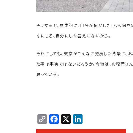
そうすると、具体的に、自分が何がしたいか、何を
なにしろ、自分にしか答えがないから。
それにしても、東京がこんなに発展した背景に、
た事は事実ではないだろうか。今後は、お稲荷さ
思っている。
C
F
X
Li
o
a
n