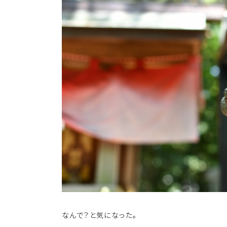
k
o
k
なんで？と気になった。