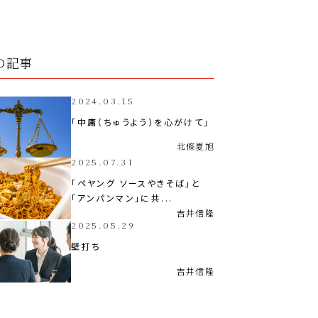
の記事
2024.03.15
「中庸（ちゅうよう）を心がけて」
北條
夏旭
2025.07.31
「ペヤング ソースやきそば」と
「アンパンマン」に共...
吉井
信隆
2025.05.29
壁打ち
吉井
信隆