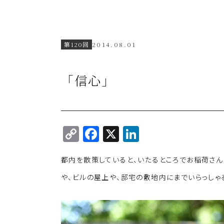
第120回
2014.08.01
「信心」
C
F
X
Li
o
a
n
都内を散策していると、いたるところでお稲荷さん
p
c
k
y
e
e
や、ビルの屋上や、邸宅の敷地内にまでいらっしゃ
Li
b
dI
n
o
n