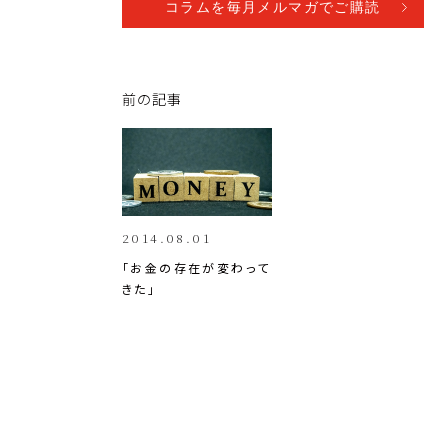
p
c
k
コラムを毎月メルマガでご購読
y
e
e
Li
b
dI
前の記事
n
o
n
k
o
k
2014.08.01
「お金の存在が変わって
きた」