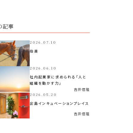
の記事
2026.07.10
伯楽
2026.06.10
社内起業家に求められる「人と
組織を動かす力」
吉井
信隆
2026.05.20
出島インキュベーションプレイス
吉井
信隆