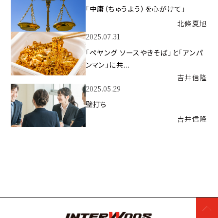
「中庸（ちゅうよう）を心がけて」
北條
夏旭
2025.07.31
「ペヤング ソースやきそば」と「アンパ
ンマン」に共...
吉井
信隆
2025.05.29
壁打ち
吉井
信隆