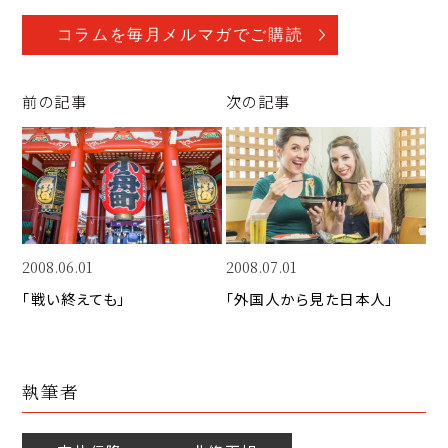
o
a
n
p
c
k
コラムを毎月メルマガでご購読
y
e
e
Li
b
d
前の記事
次の記事
n
o
I
k
o
n
k
2008.06.01
2008.07.01
「戦い終えても」
「外国人から見た日本人」
執筆者