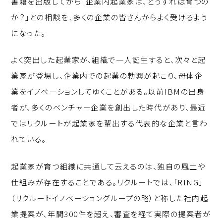
書籍を出版してから「企業内起業家は、どうすれば育つの
p
c
k
か？」との相談を、多くの企業の皆さんからよく受けるよう
y
e
e
になった。
Li
b
d
n
o
I
よく突出した起業家が、組織で一人誕生すると、次々と起
k
o
n
業家が登場し、企業内での起業の勃興が起こり、母体企
k
業をイノベーションしてゆくことがある。以前IBMの出身
者が、多くのベンチャー企業を創出した時代があり、最近
ではリクルートが起業家を輩出する代表的な企業と言わ
れている。
起業家が育つ組織に共通して云えるのは、独自の風土や
仕組みが存在することである。リクルートでは、「RING」
（リクルートイノベーショングループの略）と称した社内起
業提案が、年間300件を超え、審査を経て実際の提案者が