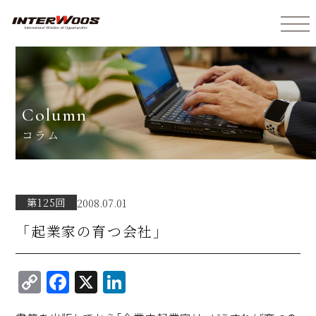
インターウォーズ株式会社
column
コラム
第125回
2008.07.01
「起業家の育つ会社」
C
F
X
Li
o
a
n