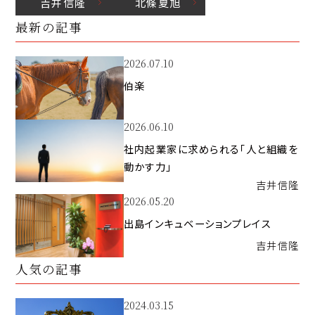
吉井
信隆
北條
夏旭
最新の記事
2026.07.10
伯楽
2026.06.10
社内起業家に求められる「人と組織を
動かす力」
吉井
信隆
2026.05.20
出島インキュベーションプレイス
吉井
信隆
人気の記事
2024.03.15