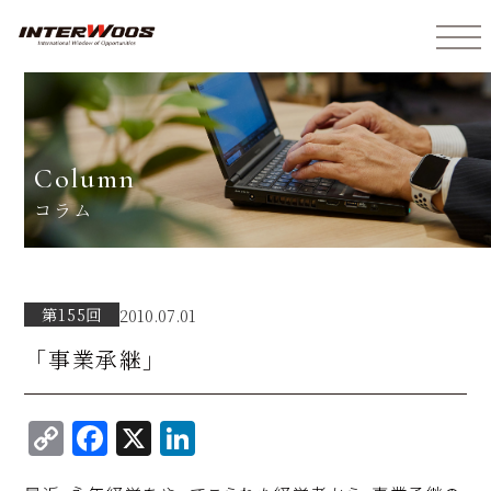
インターウォーズ株式会社
column
コラム
第155回
2010.07.01
「事業承継」
C
F
X
Li
o
a
n