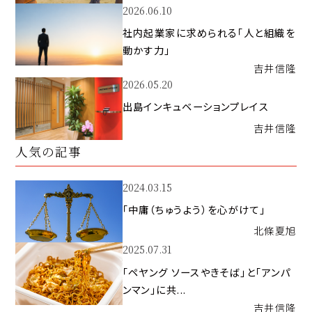
2026.06.10
社内起業家に求められる「人と組織を
動かす力」
吉井
信隆
2026.05.20
出島インキュベーションプレイス
吉井
信隆
人気の記事
2024.03.15
「中庸（ちゅうよう）を心がけて」
北條
夏旭
2025.07.31
「ペヤング ソースやきそば」と「アンパ
ンマン」に共...
吉井
信隆