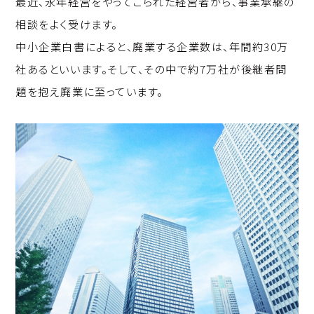
最近、永年経営をやってこられた経営者から、事業承継の
p
c
k
相談をよく受けます。
y
e
e
中小企業白書によると、廃業する企業数は、年間約30万
Li
b
d
社あるといいます。そして、その中で約7万社が後継者問
n
o
I
題を抱え廃業に至っています。
k
o
n
k