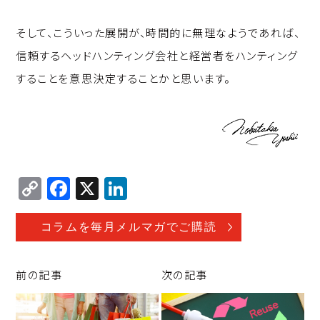
そして、こういった展開が、時間的に無理なようであれば、
信頼するヘッドハンティング会社と経営者をハンティング
することを意思決定することかと思います。
C
F
X
Li
o
a
n
p
c
k
コラムを毎月メルマガでご購読
y
e
e
Li
b
d
前の記事
次の記事
n
o
I