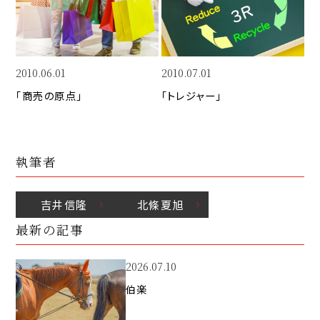
k
o
n
k
2010.06.01
2010.07.01
「商売の原点」
「トレジャー」
執筆者
吉井
信隆
北條
夏旭
最新の記事
2026.07.10
伯楽