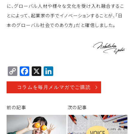
に、グローバル人材や様々な文化を受け入れ融合するこ
とによって、起業家の手でイノベーションすることが、「日
本のグローバル社会でのあり方」だと確信しました。
C
F
X
Li
o
a
n
p
c
k
コラムを毎月メルマガでご購読
y
e
e
Li
b
d
前の記事
次の記事
n
o
I
k
o
n