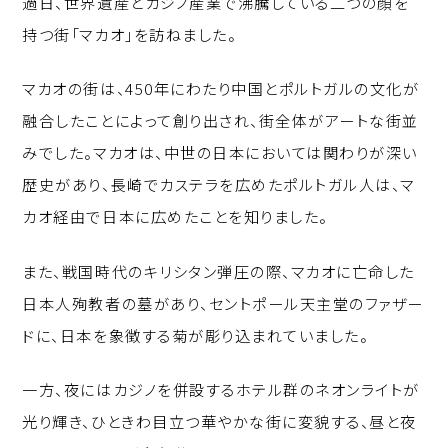
過日、世界遺産とカジノ産業で沸騰している二つの顔を
p
c
k
持つ街「マカオ」を訪ねました。
y
e
e
Li
b
d
マカオの街は、450年にわたり中国とポルトガルの文化が
n
o
I
融合したことによって創り出され、街全体がアートな街並
k
o
n
みでした。マカオは、中世の日本においては関わりが深い
k
歴史があり、長崎でカステラを広めたポルトガル人は、マ
カオ経由で日本に広めたことを知りました。
また、戦国時代のキリシタン弾圧の際、マカオに亡命した
日本人殉教者の墓があり、セントポール天主堂のファザー
ドに、日本を象徴する菊が彫り込まれていました。
一方、夜にはカジノを併設するホテル群のネオンライトが
光り輝き、ひときわ目立つ華やかな街に変貌する、昼と夜