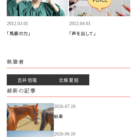
k
2012.03.01
2012.04.01
「馬鹿の力」
「声を出して」
執筆者
吉井
信隆
北條
夏旭
最新の記事
2026.07.10
伯楽
2026.06.10