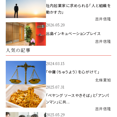
社内起業家に求められる「人と組織を
動かす力」
吉井
信隆
2026.05.20
出島インキュベーションプレイス
吉井
信隆
人気の記事
2024.03.15
「中庸（ちゅうよう）を心がけて」
北條
夏旭
2025.07.31
「ペヤング ソースやきそば」と「アンパ
ンマン」に共...
吉井
信隆
2025.05.29