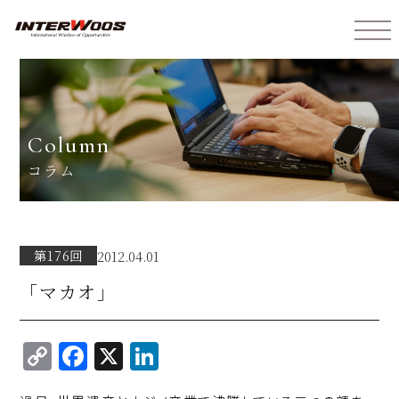
インターウォーズ株式会社
column
コラム
第176回
2012.04.01
「マカオ」
C
F
X
Li
o
a
n