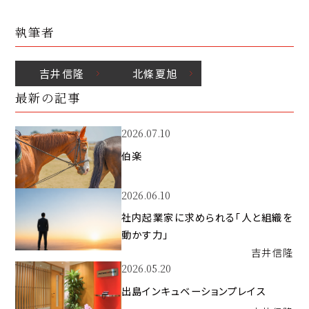
執筆者
吉井
信隆
北條
夏旭
最新の記事
2026.07.10
伯楽
2026.06.10
社内起業家に求められる「人と組織を
動かす力」
吉井
信隆
2026.05.20
出島インキュベーションプレイス