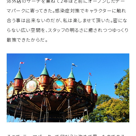
郊外店のサーチを兼ねて2年ほど前にオープンしたテー
p
c
k
マパークに寄ってきた。感染症対策でキャラクターに触れ
y
e
e
合う事は出来ないのだが、私は楽しませて頂いた。密にな
Li
b
d
らない広い空間を、スタッフの明るさに癒されつつゆっくり
n
o
I
散策できたからだ。
k
o
n
k