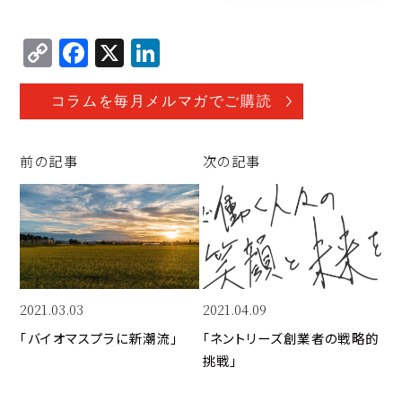
C
F
X
Li
o
a
n
p
c
k
コラムを毎月メルマガでご購読
y
e
e
Li
b
d
前の記事
次の記事
n
o
I
k
o
n
k
2021.03.03
2021.04.09
「バイオマスプラに新潮流」
「ネントリーズ創業者の戦略的
挑戦」