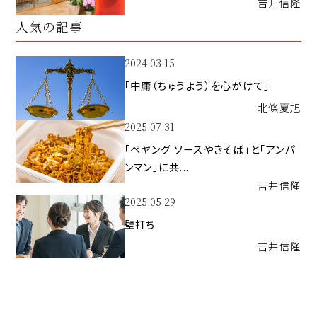
吉井
信隆
人気の記事
2024.03.15
「中庸（ちゅうよう）を心がけて」
北條
夏旭
2025.07.31
「ペヤング ソースやきそば」と「アンパ
ンマン」に共...
吉井
信隆
2025.05.29
壁打ち
吉井
信隆