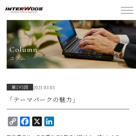
インターウォーズ株式会社
column
コラム
第195回
2021.03.03
「テーマパークの魅力」
C
F
X
Li
o
a
n