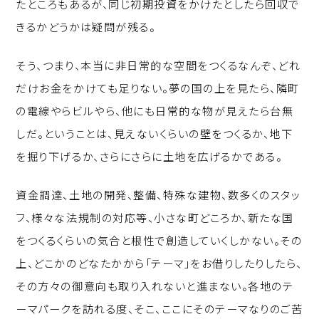
たところもあるが、同じ初期投資をかけたとしたら回収で
きるかどうかは疑問が残る。
そう、つまり、本当に非日常的な空間をつくるなんぞ、どれ
だけお金をかけても足りない。夢の国の上を見たら、隣町
の電線やらビルやら、他にも日常的な物が見えたら台無
しだ。ということは、見えないくらいの壁をつくるか、地下
を掘り下げるか、さらにさらに土地を広げるかである。
資金調達、土地の開発、整備、特殊な建物、数多くのスタッ
フ、様々な法規制の対応等、小さな町どころか、新たな国
をつくるくらいの気合と根性で創造していくしかない。その
上、どこかのどなたかから「テーマ」をお借りしたりしたら、
その方々の御意向も取り入れないと進まない。各地のテ
ーマパークを訪れる度、そこ、ここにそのテーマなりのご苦